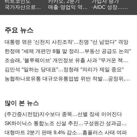
비트코인도
카카오, 2분기
가입자 증가
국가자산으로…'
매출·영업익 역대
·AIDC 성장…
보관·평가·처분'
최대…에이전트
SKT 2분기 성장
기준은 숙제
AI 수익화 관건
본궤도
주요 뉴스
대통령 엮은 '신천지 사진조작'…친명 "선 넘었다" 격앙
한정애 "세제 개편안 8월 말 정리…부동산 공급도 논의"
조승래, '블루웨이브' 개인정보 유출 사과 "무거운 책임
통감"
김민석 "일하는 당대표"…정청래 "의리가 제일 중요"
농협하나로유통 대규모유통업법 위반 적발…공정위,
과징금 4억6200만원 부과
많이 본 뉴스
(주간증시전망)지수보다 종목…선별 장세 이어진다
SK하이닉스 통합노조 신설 추진…구성원간 성과급
불만 확산
대형마트 2분기 판매 9.4% 감소…홈플러스 사태 여파