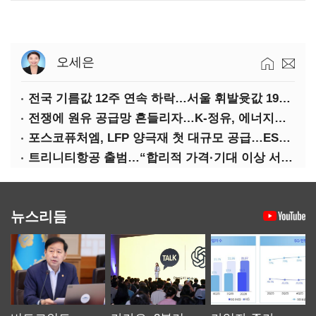
오세은
전국 기름값 12주 연속 하락…서울 휘발윳값 1909원
전쟁에 원유 공급망 흔들리자…K-정유, 에너지안보 핵심으로 재부상
포스코퓨처엠, LFP 양극재 첫 대규모 공급…ESS 시장 공략
트리니티항공 출범…“합리적 가격·기대 이상 서비스로 승부”
뉴스리듬