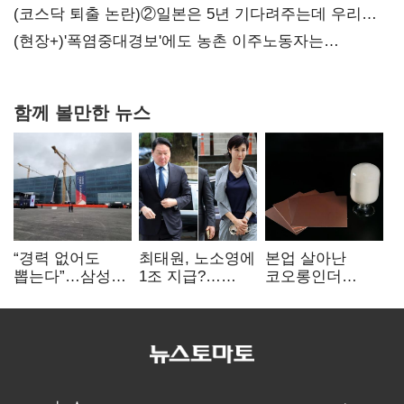
(코스닥 퇴출 논란)②일본은 5년 기다려주는데 우리는
당장 퇴출?…시간만으론 부족한 코스닥 구하기
(현장+)'폭염중대경보'에도 농촌 이주노동자는
강행군…'야외작업 중지' 권고도 무시
함께 볼만한 뉴스
“경력 없어도
최태원, 노소영에
본업 살아난
뽑는다”…삼성
1조 지급?…
코오롱인더
·TSMC, 미
재상고 여부 주목
·HS효성…AI·
반도체 인재
배터리 소재로
쟁탈전
보폭 확대