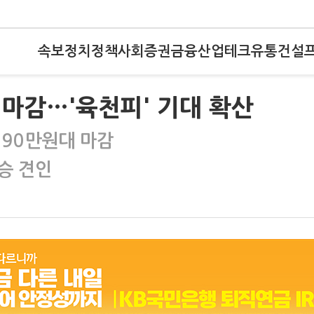
속보
정치
정책
사회
증권
금융
산업
테크
유통
건설
 마감…'육천피' 기대 확산
 90만원대 마감
승 견인