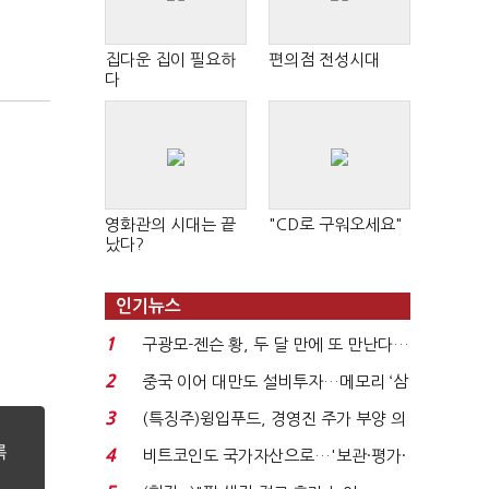
집다운 집이 필요하
편의점 전성시대
다
영화관의 시대는 끝
"CD로 구워오세요"
났다?
인기뉴스
1
구광모-젠슨 황, 두 달 만에 또 만난다…
로봇·AI 등 논...
2
중국 이어 대만도 설비투자…메모리 ‘삼
국전쟁’
3
(특징주)윙입푸드, 경영진 주가 부양 의
지에 상한가...
4
비트코인도 국가자산으로…'보관·평가·
처분' 기준은 ...