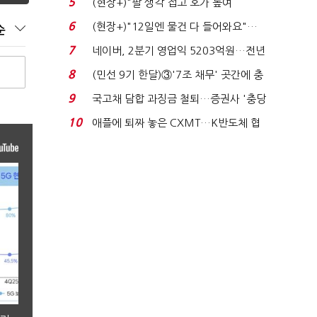
5
(현장+)"팔 생각 접고 호가 높여
요"…'덜 똘똘한 한 채' 20...
6
(현장+)"12일엔 물건 다 들어와요"…
순
빈 매대 채우며 문 연 ...
7
네이버, 2분기 영업익 5203억원…전년
비 0.2% 감소...
8
(민선 9기 한달)③'7조 채무' 곳간에 충
격…추미애, 20년...
9
국고채 담합 과징금 철퇴…증권사 '충당
금 폭탄' 우려...
10
애플에 퇴짜 놓은 CXMT…K반도체 협
상력 ‘호재’...