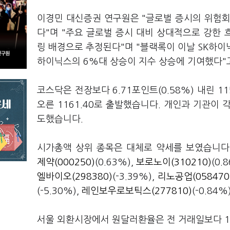
이경민 대신증권 연구원은 "글로벌 증시의 위험회
다"며 "주요 글로벌 증시 대비 상대적으로 강한 
링 배경으로 추정된다"며 "블랙록이 이날 SK하
하이닉스의 6%대 상승이 지수 상승에 기여했다"
코스닥은 전장보다 6.71포인트(0.58%) 내린 11
오른 1161.40로 출발했습니다. 개인과 기관이 
도했습니다.
시가총액 상위 종목은 대체로 약세를 보였습니다
제약(000250)
(0.63%),
보로노이(310210)
(0
엘바이오(298380)
(-3.39%),
리노공업(058470
(-5.30%),
레인보우로보틱스(277810)
(-0.84
서울 외환시장에서 원달러환율은 전 거래일보다 1.