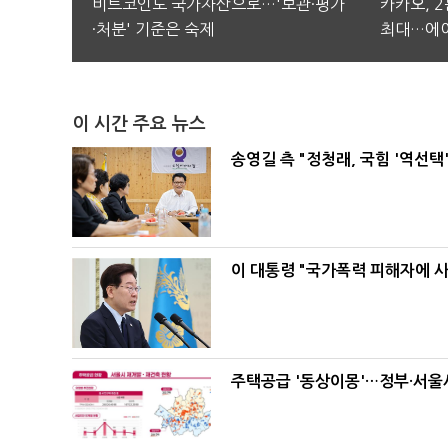
비트코인도 국가자산으로…'보관·평가
카카오, 
·처분' 기준은 숙제
최대…에이
이 시간 주요 뉴스
송영길 측 "정청래, 국힘 '역선
이 대통령 "국가폭력 피해자에 
주택공급 '동상이몽'…정부·서울시