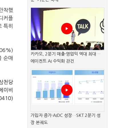
 안착했
 디커플
고 특히
06%)
카카오, 2분기 매출·영업익 역대 최대…
을 순매
에이전트 AI 수익화 관건
삼천당
에이비
410)
가입자 증가·AIDC 성장…SKT 2분기 성
장 본궤도