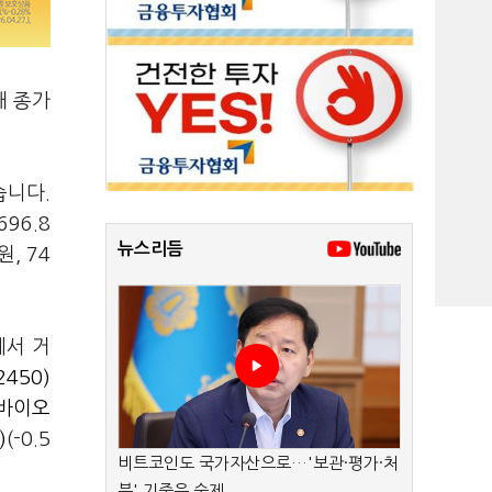
해 종가
습니다.
96.8
뉴스리듬
, 74
에서 거
450)
바이오
)
(-0.5
비트코인도 국가자산으로…'보관·평가·처
분' 기준은 숙제