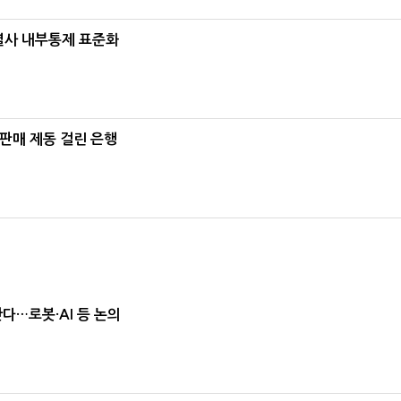
계열사 내부통제 표준화
 판매 제동 걸린 은행
난다…로봇·AI 등 논의