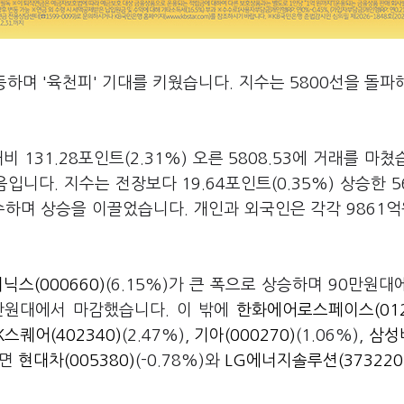
하며 '육천피' 기대를 키웠습니다. 지수는 5800선을 돌파
131.28포인트(2.31%) 오른 5808.53에 거래를 마쳤
니다. 지수는 전장보다 19.64포인트(0.35%) 상승한 56
하며 상승을 이끌었습니다. 개인과 외국인은 각각 9861억원
닉스(000660)
(6.15%)가 큰 폭으로 상승하며 90만원대
19만원대에서 마감했습니다. 이 밖에
한화에어로스페이스(012
K스퀘어(402340)
(2.47%),
기아(000270)
(1.06%),
삼성
반면
현대차(005380)
(-0.78%)와
LG에너지솔루션(373220