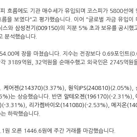
피 흐름에도 기관 매수세가 유입되며 코스피가 5800선에
흐름을 보였다"고 평가했습니다. 이어 "글로벌 자금 유입이
이닉스와
삼성전기(009150)
의 지분 5% 초과 보유를 공시했
고 분석했습니다.
54.00에 장을 마쳤습니다. 지수는 전장보다 0.69포인트(0.
각각 3189억원, 32억원을 순매수했고 외국인은 2745억원
.
케어젠(214370)
(3.37%),
원익IPS(240810)
(2.05%),
.86%)는 상승했습니다. 반면
알테오젠(196170)
(-2.31%),
)
(-3.31%),
리가켐바이오(141080)
(-2.53%),
메지온(140
%)는 하락했습니다.
1원 오른 1446.6원에 주간 거래를 마감했습니다.