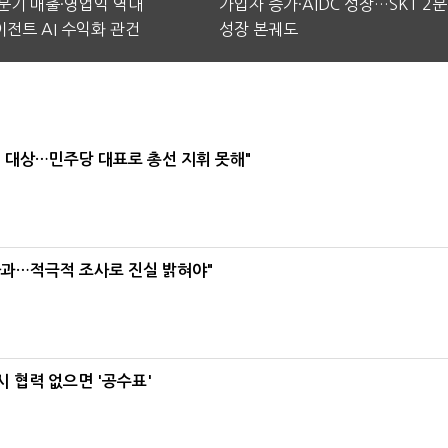
2분기 매출·영업익 역대
가입자 증가·AIDC 성장…SKT 2
전트 AI 수익화 관건
성장 본궤도
택' 대상…민주당 대표로 총선 지휘 못해"
사과…적극적 조사로 진실 밝혀야"
 협력 없으면 '공수표'