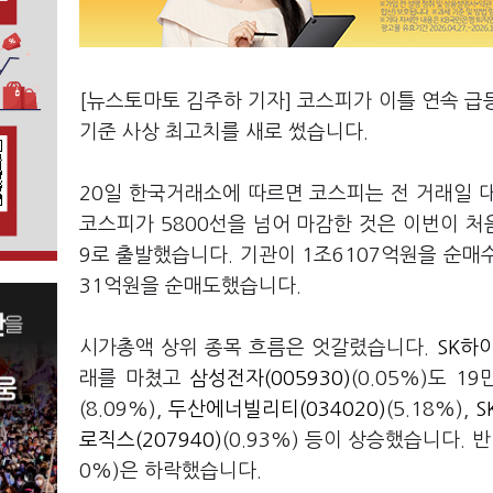
[뉴스토마토 김주하 기자] 코스피가 이틀 연속 급등
기준 사상 최고치를 새로 썼습니다.
20일 한국거래소에 따르면 코스피는 전 거래일 대비 
코스피가 5800선을 넘어 마감한 것은 이번이 처음입
9로 출발했습니다. 기관이 1조6107억원을 순매수
31억원을 순매도했습니다.
시가총액 상위 종목 흐름은 엇갈렸습니다.
SK하이
래를 마쳤고
삼성전자(005930)
(0.05%)도 
(8.09%),
두산에너빌리티(034020)
(5.18%),
S
로직스(207940)
(0.93%) 등이 상승했습니다. 
0%)은 하락했습니다.