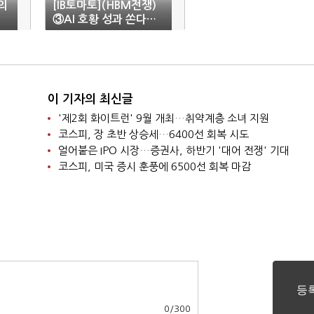
의
[IB토마토](HBM전쟁)
③AI 호황 성과 쏜다…
반도체 빅2 환원 경쟁
이 기자의 최신글
'제2회 화이트런' 9월 개최…취약계층 소녀 지원
코스피, 장 초반 상승세…6400선 회복 시도
얼어붙은 IPO 시장…증권사, 하반기 '대어 전쟁' 기대
코스피, 미국 증시 훈풍에 6500선 회복 마감
0
/
300