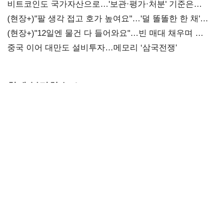
비트코인도 국가자산으로…'보관·평가·처분' 기준은
숙제
(현장+)"팔 생각 접고 호가 높여요"…'덜 똘똘한 한 채'
20억 키맞추기
(현장+)"12일엔 물건 다 들어와요"…빈 매대 채우며 문
연 홈플러스
중국 이어 대만도 설비투자…메모리 ‘삼국전쟁’
함께 볼만한 뉴스
한 달 새 약
전세사기
보건소부터
140원
피해주택 매입
응급실까지 AI
급락…'역대급
1만호 돌파…
확산…지역의료
엔저'에 원화
누적 피해자
혁신 본격화
변곡점
4만278명