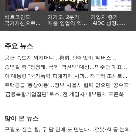
비트코인도
카카오, 2분기
가입자 증가
국가자산으로…'
매출·영업익 역대
·AIDC 성장…
보관·평가·처분'
최대…에이전트
SKT 2분기 성장
기준은 숙제
AI 수익화 관건
본궤도
주요 뉴스
공급 속도전 외치더니…황희, 난데없이 '폐버스
리모델링' 제안
송영길 측 "정청래, 국힘 '역선택' 대상…민주당 대표로
총선 지휘 못해"
이 대통령 "국가폭력 피해자에 사과…적극적 조사로
진실 밝혀야"
주택공급 '동상이몽'…정부·서울시 협력 없으면 '공수표'
'금융복합기업집단' 토스, 전 계열사 내부통제 표준화
많이 본 뉴스
구광모-젠슨 황, 두 달 만에 또 만난다…로봇·AI 등 논의