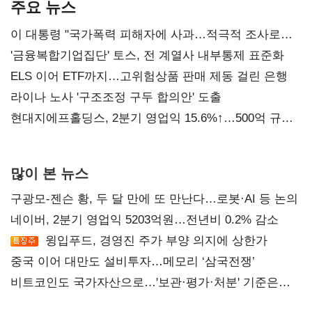
주요 뉴스
이 대통령 "국가폭력 피해자에 사과…적극적 조사로
진실 밝혀야"
'금융복합기업집단' 토스, 전 계열사 내부통제 표준화
ELS 이어 ETF까지…고위험상품 판매 제동 걸린 은행
라이나 노사 '구조조정 구두 합의안' 도출
현대지에프홀딩스, 2분기 영업익 15.6%↑…500억 규모
자사주 매입
많이 본 뉴스
구광모-젠슨 황, 두 달 만에 또 만난다…로봇·AI 등 논의
네이버, 2분기 영업익 5203억원…전년비 0.2% 감소
윙입푸드, 경영진 주가 부양 의지에 상한가
중국 이어 대만도 설비투자…메모리 ‘삼국전쟁’
비트코인도 국가자산으로…'보관·평가·처분' 기준은
숙제