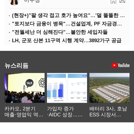
이수정
(현장+)"팔 생각 접고 호가 높여요"…'덜 똘똘한 한 채' 20억 키맞추기
"토지보다 금융이 병목"…건설업계, PF 자금경색 해소 목소리
"전월세난 더 심해진다"…불안한 세입자들
LH, 군포 산본 11구역 시행 계약…3892가구 공급
뉴스리듬
카카오, 2분기
가입자 증가
배터리 3사, 호남
매출·영업익 역대
·AIDC 성장…
ESS 시장서
최대…에이전트
SKT 2분기 성장
‘격돌’
AI 수익화 관건
본궤도