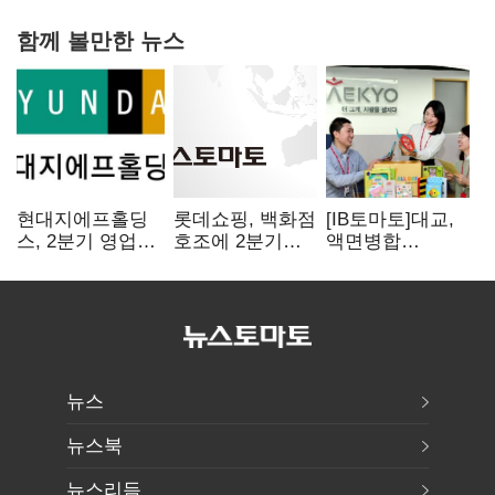
함께 볼만한 뉴스
현대지에프홀딩
롯데쇼핑, 백화점
[IB토마토]대교,
스, 2분기 영업익
호조에 2분기
액면병합
15.6%↑…500억
영업익 121%
앞두고도 '1000원
규모 자사주 매입
급증
룰' 경고장…
상장유지 시험대
뉴스
뉴스북
뉴스리듬