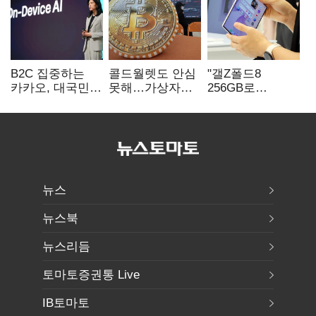
B2C 집중하는
콜드월렛도 안심
"갤Z폴드8
카카오, 대국민
못해…가상자산
256GB로
서비스 '모두의
수탁 확대에
변경하면 지원금
AI' 사활
'보안 시험대'
추가"
뉴스
뉴스북
뉴스리듬
토마토증권통 Live
IB토마토