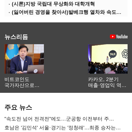
(시론)지방 국립대 무상화와 대학개혁
(잃어버린 경영을 찾아서)발베크행 열차와 속도의 환상: 디지털 전환과 물류 혁신의 포용적 노동 전략
뉴스리듬
비트코인도
카카오, 2분기
국가자산으로…'
매출·영업익 역대
보관·평가·처분'
최대…에이전트
기준은 숙제
AI 수익화 관건
주요 뉴스
"속도전 넘어 전격전"에도…군공항 이전부터 주
52시간까지 '뇌관'
호남은 '김민석' 서울·경기는 '정청래'…최종 승자는