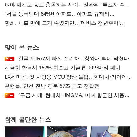
'안갯속'
여야 재검토 놓고 충돌하는 사이…선관위 "투표자 수
오차 당연"
"서울 등록임대 84%비아파트…아파트 규제와
달리해야"
황희, 사흘 만에 고개 숙였지만…'폐버스 청년주택'
후폭풍
많이 본 뉴스
'한국판 IRA'서 빠진 전기차…청와대 벽에 막혔다
시금치 한달새 152% 치솟고 가금류 90만마리 폐사
LX세미콘, 첫 차량용 MCU 양산 돌입…현대차·기아에
공급
은행들, 인천·전남·경북 57조 금고 쟁탈전
‘구금 사태’ 현대차 HMGMA, 미 재향군인 채용
확대로 분위기 반전
함께 볼만한 뉴스