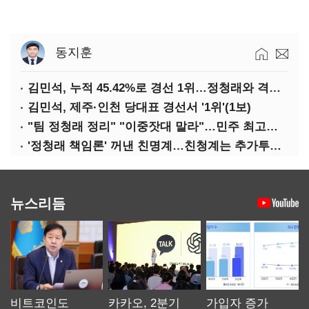
동지훈
김민석, 누적 45.42%로 경선 1위…정청래와 격차 0.86%p(2보)
김민석, 제주·인천 당대표 경선서 '1위'(1보)
"팀 정청래 정리" "이중잣대 말라"…민주 최고위원 계파 다툼 격화
'정청래 책임론' 꺼낸 친명계…친청계는 추가투표 때리기
뉴스리듬
비트코인도
카카오, 2분기
가입자 증가