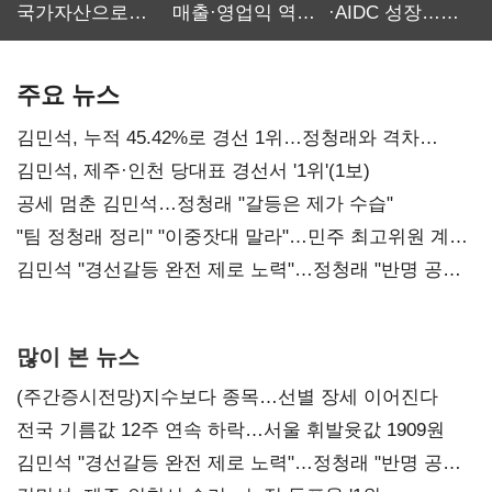
국가자산으로…'
매출·영업익 역대
·AIDC 성장…
보관·평가·처분'
최대…에이전트
SKT 2분기 성장
기준은 숙제
AI 수익화 관건
본궤도
주요 뉴스
김민석, 누적 45.42%로 경선 1위…정청래와 격차
0.86%p(2보)
김민석, 제주·인천 당대표 경선서 '1위'(1보)
공세 멈춘 김민석…정청래 "갈등은 제가 수습"
"팀 정청래 정리" "이중잣대 말라"…민주 최고위원 계파
다툼 격화
김민석 "경선갈등 완전 제로 노력"…정청래 "반명 공세
사과부터"
많이 본 뉴스
(주간증시전망)지수보다 종목…선별 장세 이어진다
전국 기름값 12주 연속 하락…서울 휘발윳값 1909원
김민석 "경선갈등 완전 제로 노력"…정청래 "반명 공세