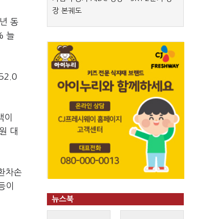
장 본궤도
년 동
% 늘
2.0
액이
원 대
외환차손
 등이
뉴스북