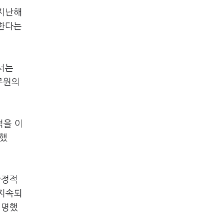
 지난해
리한다는
서는
무원의
적을 이
선했
안정적
 지속되
설명했