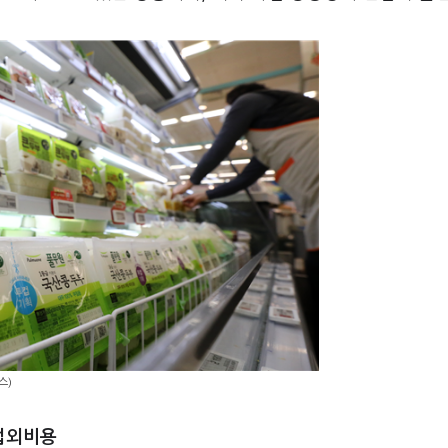
스)
업외비용