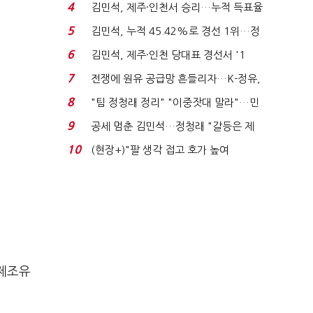
는 추가투표 때리기...
4
김민석, 제주·인천서 승리…누적 득표율
'1위 탈환'(종합)...
5
김민석, 누적 45.42%로 경선 1위…정
청래와 격차 0.86%p(...
6
김민석, 제주·인천 당대표 경선서 '1
위'(1보)...
7
전쟁에 원유 공급망 흔들리자…K-정유,
에너지안보 핵심...
8
"팀 정청래 정리" "이중잣대 말라"…민
주 최고위원 계파 다...
9
공세 멈춘 김민석…정청래 "갈등은 제
가 수습"
10
(현장+)"팔 생각 접고 호가 높여
요"…'덜 똘똘한 한 채' 20...
 제조유