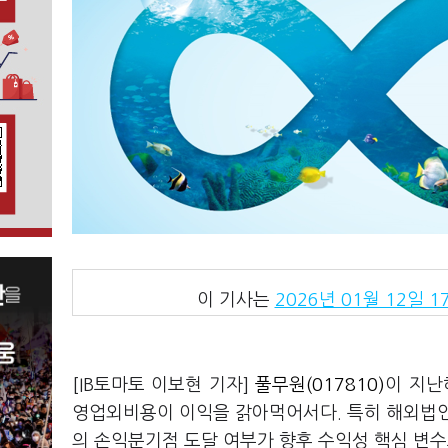
이 기사는
2026년 01월 12일 17
[IB토마토 이보현 기자]
풀무원(017810)
이 지난
영업외비용이 이익을 갉아먹어서다. 특히 해외법인
의 손익분기점 도달 여부가 향후 수익성 핵심 변수