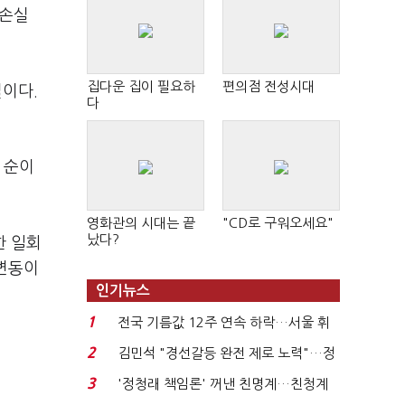
 손실
집다운 집이 필요하
편의점 전성시대
이다.
다
 순이
영화관의 시대는 끝
"CD로 구워오세요"
났다?
한 일회
 변동이
인기뉴스
1
전국 기름값 12주 연속 하락…서울 휘
발윳값 1909원...
2
김민석 "경선갈등 완전 제로 노력"…정
청래 "반명 공세 사...
3
'정청래 책임론' 꺼낸 친명계…친청계