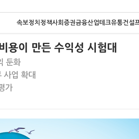
속보
정치
정책
사회
증권
금융
산업
테크
유통
건설
외 비용이 만든 수익성 시험대
익 둔화
부 사업 확대
 평가