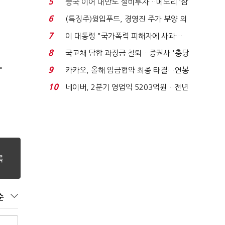
5
중국 이어 대만도 설비투자…메모리 ‘삼
국전쟁’
6
(특징주)윙입푸드, 경영진 주가 부양 의
지에 상한가...
7
이 대통령 "국가폭력 피해자에 사과…
적극적 조사로 진...
8
국고채 담합 과징금 철퇴…증권사 '충당
금 폭탄' 우려...
9
"
카카오, 올해 임금협약 최종 타결…연봉
6.3% 인상·격려...
10
네이버, 2분기 영업익 5203억원…전년
비 0.2% 감소...
순