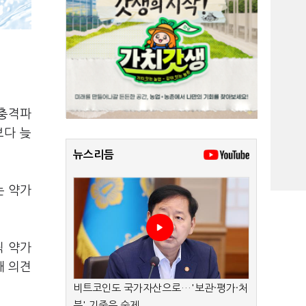
 충격파
보다 늦
뉴스리듬
는 약가
릭 약가
대 의견
비트코인도 국가자산으로…'보관·평가·처
분' 기준은 숙제