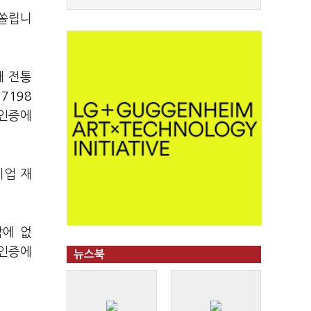
 쏠립니
개 전통
7198
재인증에
기업 재
밖에 없
 인증에
뉴스북