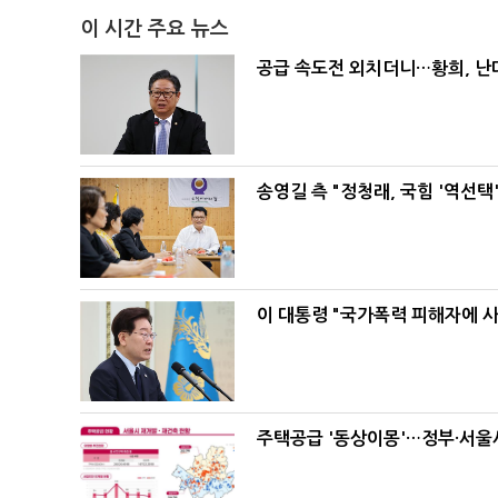
이 시간 주요 뉴스
공급 속도전 외치더니…황희, 난
송영길 측 "정청래, 국힘 '역선
이 대통령 "국가폭력 피해자에 
주택공급 '동상이몽'…정부·서울시