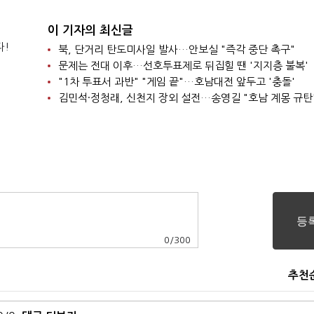
이 기자의 최신글
다!
북, 단거리 탄도미사일 발사…안보실 "즉각 중단 촉구"
문제는 전대 이후…선호투표제로 뒤집힐 땐 '지지층 불복'
"1차 투표서 과반" "게임 끝"…호남대전 앞두고 '충돌'
김민석·정청래, 신천지 장외 설전…송영길 "호남 계몽 규탄
0
/
300
추천