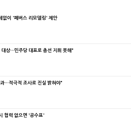
데없이 '폐버스 리모델링' 제안
택' 대상…민주당 대표로 총선 지휘 못해"
사과…적극적 조사로 진실 밝혀야"
 협력 없으면 '공수표'