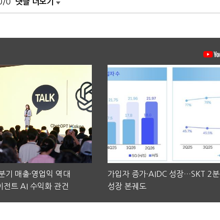
0/0
댓글 더보기
2분기 매출·영업익 역대
가입자 증가·AIDC 성장…SKT 2
전트 AI 수익화 관건
성장 본궤도