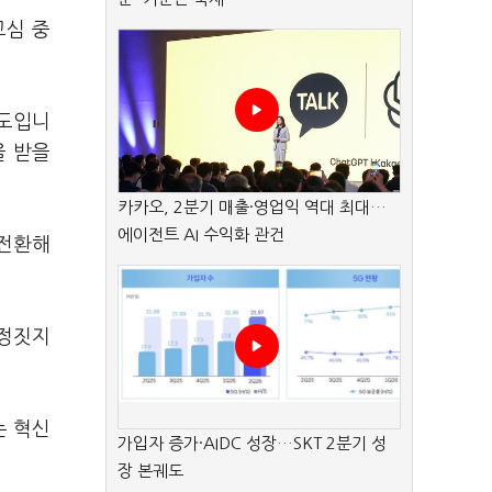
고심 중
제도입니
을 받을
카카오, 2분기 매출·영업익 역대 최대…
에이전트 AI 수익화 관건
 전환해
결정짓지
는 혁신
가입자 증가·AIDC 성장…SKT 2분기 성
장 본궤도