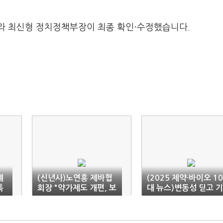
라 최신형 정치정책부장이 최종 확인·수정했습니다.
예
(신년사)노연홍 제바협
(2025 제약·바이오 10
톡
회장 "약가제도 개편, 보
대 뉴스)변동성 딛고 기
건안보 흔들 것"
술수출 역대 최대