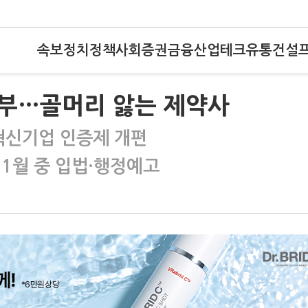
속보
정치
정책
사회
증권
금융
산업
테크
유통
건설
부…골머리 앓는 제약사
 혁신기업 인증제 개편
…1월 중 입법·행정예고