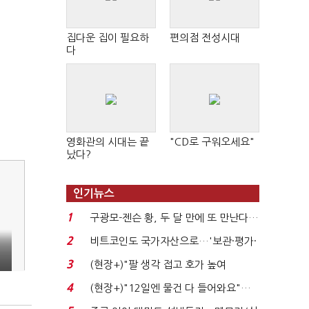
집다운 집이 필요하
편의점 전성시대
다
영화관의 시대는 끝
"CD로 구워오세요"
났다?
인기뉴스
1
구광모-젠슨 황, 두 달 만에 또 만난다…
로봇·AI 등 논...
2
비트코인도 국가자산으로…'보관·평가·
처분' 기준은 ...
3
(현장+)"팔 생각 접고 호가 높여
요"…'덜 똘똘한 한 채' 20...
4
(현장+)"12일엔 물건 다 들어와요"…
빈 매대 채우며 문 연 ...