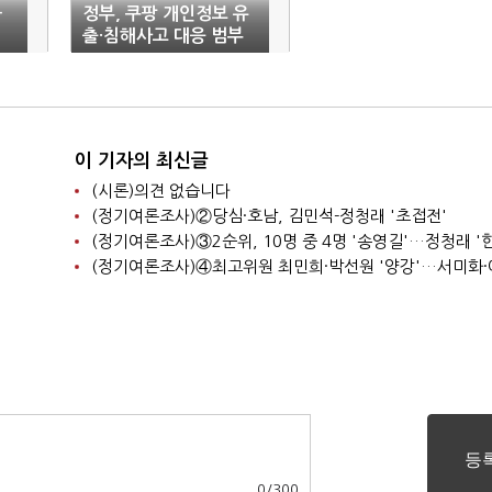
화
정부, 쿠팡 개인정보 유
출·침해사고 대응 범부
처 TF 구성
이 기자의 최신글
(시론)의견 없습니다
(정기여론조사)②당심·호남, 김민석-정청래 '초접전'
0
/
300