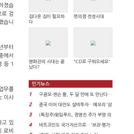
알려졌습
으로 검
집다운 집이 필요하
편의점 전성시대
리했습니
다
0년부터
 중에서
영화관의 시대는 끝
"CD로 구워오세요"
 등 1
났다?
인기뉴스
 업무를
1
구광모-젠슨 황, 두 달 만에 또 만난다…
c 이사
로봇·AI 등 논...
2
중국 이어 대만도 설비투자…메모리 ‘삼
국전쟁’
3
(특징주)윙입푸드, 경영진 주가 부양 의
하고 있
지에 상한가...
4
비트코인도 국가자산으로…'보관·평가·
이 로비
처분' 기준은 ...