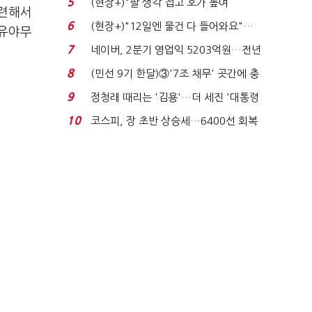
5
(현장+)"팔 생각 접고 호가 높여
관련해서
요"…'덜 똘똘한 한 채' 20...
6
(현장+)"12일엔 물건 다 들어와요"…
 유야무
빈 매대 채우며 문 연 ...
7
네이버, 2분기 영업익 5203억원…전년
비 0.2% 감소...
8
(민선 9기 한달)③'7조 채무' 곳간에 충
격…추미애, 20년...
9
정청래 때리는 '김용'…더 세진 '대통령
최측근' 입...
10
코스피, 장 초반 상승세…6400선 회복
시도