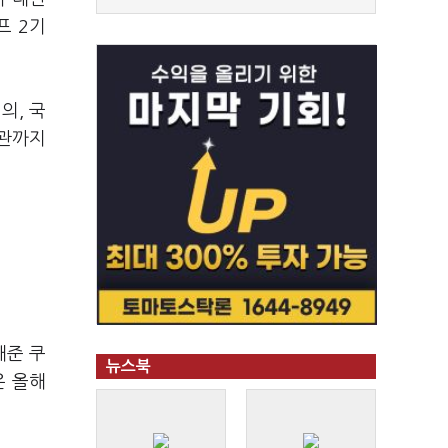
프 2기
의, 국
좌관까지
대준 쿠
뉴스북
은 올해