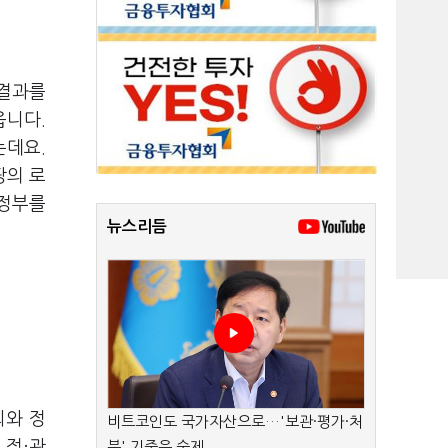
 결과를
옵니다.
는데요.
팡의 로
 정부를
뉴스리듬
회와 정
비트코인도 국가자산으로…'보관·평가·처
 정·관
분' 기준은 숙제