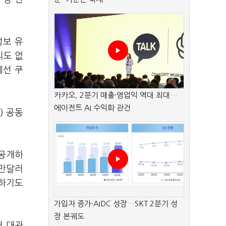
정보 유
의도 없
에선 쿠
카카오, 2분기 매출·영업익 역대 최대…
에이전트 AI 수익화 관건
) 공동
 공개하
5만달러
부하기도
가입자 증가·AIDC 성장…SKT 2분기 성
장 본궤도
서 대관