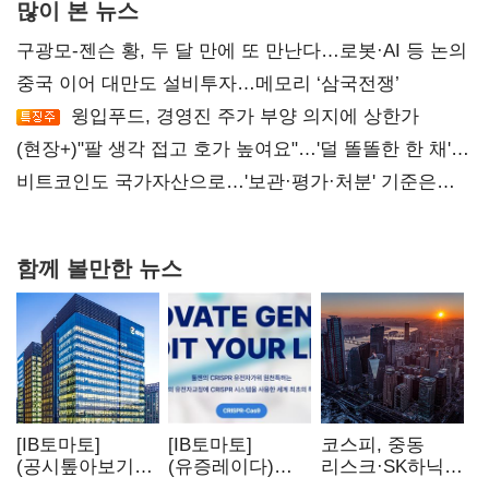
많이 본 뉴스
구광모-젠슨 황, 두 달 만에 또 만난다…로봇·AI 등 논의
중국 이어 대만도 설비투자…메모리 ‘삼국전쟁’
윙입푸드, 경영진 주가 부양 의지에 상한가
(현장+)"팔 생각 접고 호가 높여요"…'덜 똘똘한 한 채'
20억 키맞추기
비트코인도 국가자산으로…'보관·평가·처분' 기준은
숙제
함께 볼만한 뉴스
[IB토마토]
[IB토마토]
코스피, 중동
(공시톺아보기)
(유증레이다)
리스크·SK하닉
수주 공시, 왜
툴젠, 조달액
5% 급락에