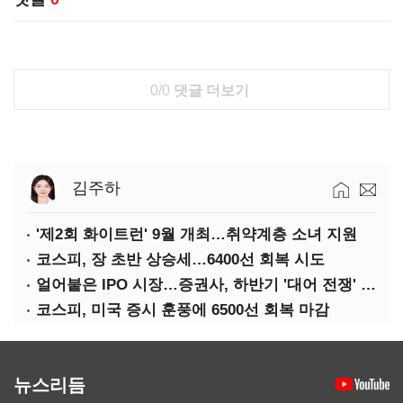
0/0
댓글 더보기
김주하
'제2회 화이트런' 9월 개최…취약계층 소녀 지원
코스피, 장 초반 상승세…6400선 회복 시도
얼어붙은 IPO 시장…증권사, 하반기 '대어 전쟁' 기대
코스피, 미국 증시 훈풍에 6500선 회복 마감
뉴스리듬