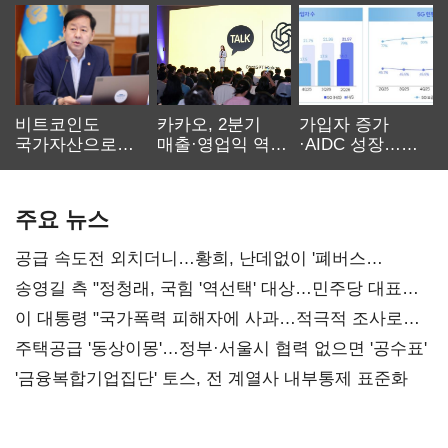
비트코인도
카카오, 2분기
가입자 증가
국가자산으로…'
매출·영업익 역대
·AIDC 성장…
보관·평가·처분'
최대…에이전트
SKT 2분기 성장
기준은 숙제
AI 수익화 관건
본궤도
주요 뉴스
공급 속도전 외치더니…황희, 난데없이 '폐버스
리모델링' 제안
송영길 측 "정청래, 국힘 '역선택' 대상…민주당 대표로
총선 지휘 못해"
이 대통령 "국가폭력 피해자에 사과…적극적 조사로
진실 밝혀야"
주택공급 '동상이몽'…정부·서울시 협력 없으면 '공수표'
'금융복합기업집단' 토스, 전 계열사 내부통제 표준화