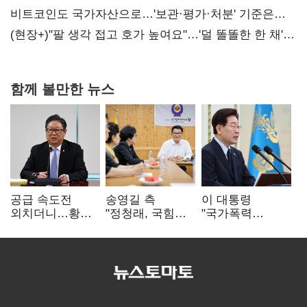
비트코인도 국가자산으로…'보관·평가·처분' 기준은
숙제
(현장+)"팔 생각 접고 호가 높여요"…'덜 똘똘한 한 채'
20억 키맞추기
함께 볼만한 뉴스
공급 속도전
송영길 측
이 대통령
외치더니…황희,
"정청래, 국힘
"국가폭력
난데없이 '폐버스
'역선택' 대상…
피해자에 사과…
리모델링' 제안
민주당 대표로
적극적 조사로
총선 지휘 못해"
진실 밝혀야"