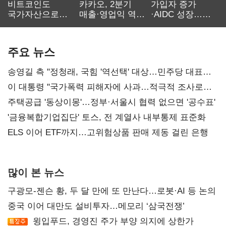
비트코인도
카카오, 2분기
가입자 증가
국가자산으로…'
매출·영업익 역대
·AIDC 성장…
보관·평가·처분'
최대…에이전트
SKT 2분기 성장
기준은 숙제
AI 수익화 관건
본궤도
주요 뉴스
송영길 측 "정청래, 국힘 '역선택' 대상…민주당 대표로
총선 지휘 못해"
이 대통령 "국가폭력 피해자에 사과…적극적 조사로
진실 밝혀야"
주택공급 '동상이몽'…정부·서울시 협력 없으면 '공수표'
'금융복합기업집단' 토스, 전 계열사 내부통제 표준화
ELS 이어 ETF까지…고위험상품 판매 제동 걸린 은행
많이 본 뉴스
구광모-젠슨 황, 두 달 만에 또 만난다…로봇·AI 등 논의
중국 이어 대만도 설비투자…메모리 ‘삼국전쟁’
윙입푸드, 경영진 주가 부양 의지에 상한가