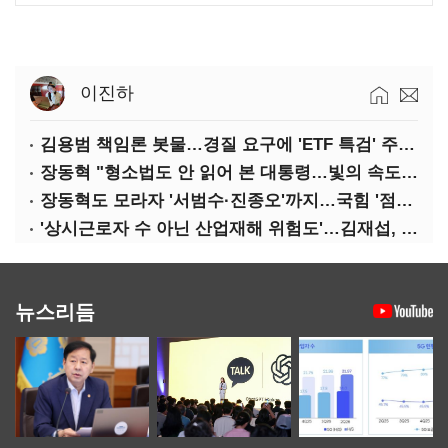
이진하
김용범 책임론 봇물…경질 요구에 'ETF 특검' 주장까지
장동혁 "형소법도 안 읽어 본 대통령…빛의 속도로 무너질 것"
장동혁도 모라자 '서범수·진종오'까지…국힘 '점입가경'
'상시근로자 수 아닌 산업재해 위험도'…김재섭, 산재예방 지원기준 손질
뉴스리듬