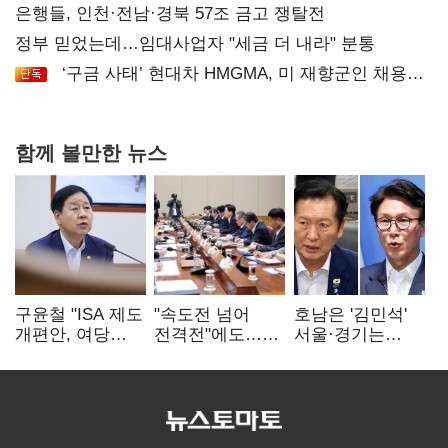
은행들, 인천·전남·경북 57조 금고 쟁탈전
정부 믿었는데…임대사업자 "세금 더 내라" 분통
‘구금 사태’ 현대차 HMGMA, 미 재향군인 채용
확대로 분위기 반전
함께 볼만한 뉴스
구윤철 "ISA 제도
"속도전 넘어
호남은 '김민석'
개편안, 여당
전격전"에도…
서울·경기는
제안에 공감…
군공항 이전부터
'정청래'…최종
제도 보완 적극
주 52시간까지
승자는 '안갯속'
검토"
'뇌관'