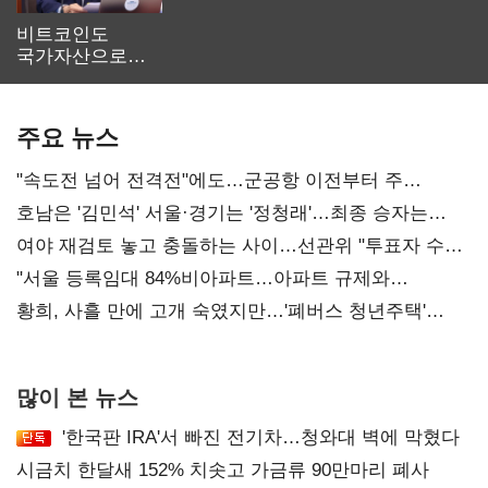
비트코인도
국가자산으로…'
보관·평가·처분'
기준은 숙제
주요 뉴스
"속도전 넘어 전격전"에도…군공항 이전부터 주
52시간까지 '뇌관'
호남은 '김민석' 서울·경기는 '정청래'…최종 승자는
'안갯속'
여야 재검토 놓고 충돌하는 사이…선관위 "투표자 수
오차 당연"
"서울 등록임대 84%비아파트…아파트 규제와
달리해야"
황희, 사흘 만에 고개 숙였지만…'폐버스 청년주택'
후폭풍
많이 본 뉴스
'한국판 IRA'서 빠진 전기차…청와대 벽에 막혔다
시금치 한달새 152% 치솟고 가금류 90만마리 폐사