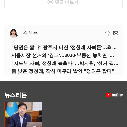
0/0
댓글 더보기
김성은
"당권은 짧다" 광주서 터진 '정청래 사퇴론'…최고위 '아수라장'
서울시장 선거의 '경고'…2030·부동산 놓치면 '총선도 대선도' 패배
"지도부 사퇴, 정청래 불출마"…박지원, '선거 결과 책임' 강조
몸 낮춘 정청래, 작심 마무리 발언 "정권은 짧다"
뉴스리듬