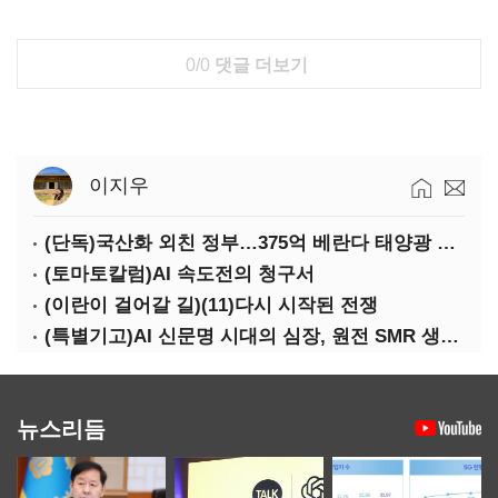
0/0
댓글 더보기
이지우
(단독)국산화 외친 정부…375억 베란다 태양광 사업엔 중국산만 남았다
(토마토칼럼)AI 속도전의 청구서
(이란이 걸어갈 길)(11)다시 시작된 전쟁
(특별기고)AI 신문명 시대의 심장, 원전 SMR 생태계 복원의 마지막 골든타임을 붙잡아라
뉴스리듬