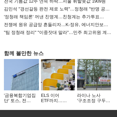
전국 기름값 12주 연속 하락…서울 휘발윳값 1909원
김민석 "경선갈등 완전 제로 노력"…정청래 "반명 공세
사과부터"
'정청래 책임론' 꺼낸 친명계…친청계는 추가투표
때리기
전쟁에 원유 공급망 흔들리자…K-정유, 에너지안보
핵심으로 재부상
"팀 정청래 정리" "이중잣대 말라"…민주 최고위원 계파
다툼 격화
함께 볼만한 뉴스
'금융복합기업집
ELS 이어
라이나 노사
단' 토스, 전
ETF까지…
'구조조정 구두
계열사 내부통제
고위험상품 판매
합의안' 도출
표준화
제동 걸린 은행