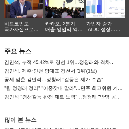
비트코인도
카카오, 2분기
가입자 증가
국가자산으로…'
매출·영업익 역대
·AIDC 성장…
보관·평가·처분'
최대…에이전트
SKT 2분기 성장
기준은 숙제
AI 수익화 관건
본궤도
주요 뉴스
김민석, 누적 45.42%로 경선 1위…정청래와 격차
0.86%p(2보)
김민석, 제주·인천 당대표 경선서 '1위'(1보)
공세 멈춘 김민석…정청래 "갈등은 제가 수습"
"팀 정청래 정리" "이중잣대 말라"…민주 최고위원 계파
다툼 격화
김민석 "경선갈등 완전 제로 노력"…정청래 "반명 공세
사과부터"
많이 본 뉴스