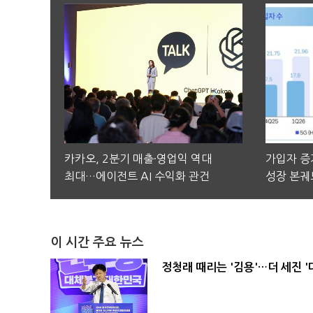
카카오, 2분기 매출·영업익 역대
가입자 증가
최대…에이전트 AI 수익화 관건
성장 본궤
이 시간 주요 뉴스
정청래 때리는 '김용'…더 세진 '