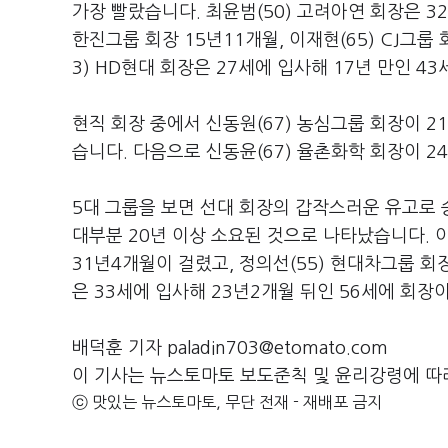
가장 빨랐습니다
.
최윤범
(50)
고려아연 회장은
32
한진그룹 회장
15
년
11
개월
,
이재현
(65) CJ
그룹 
3) HD
현대 회장은
27
세에 입사해
17
년 만인
43
현직 회장 중에서 신동원
(67)
농심그룹 회장이
21
습니다
.
다음으로 신동윤
(67)
율촌화학 회장이
24
5
대 그룹을 보면 선대 회장의 갑작스러운 유고로
대부분
20
년 이상 소요된 것으로 나타났습니다
.
31
년
4
개월이 걸렸고
,
정의선
(55)
현대차그룹 회
은
33
세에 입사해
23
년
2
개월 뒤인
56
세에 회장
배덕훈 기자 paladin703@etomato.com
이 기사는 뉴스토마토 보도준칙 및 윤리강령에 따
ⓒ 맛있는 뉴스토마토, 무단 전재 - 재배포 금지