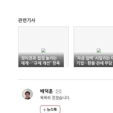
관련기사
정치권과 접점 늘리는
‘자금 압박’ 시달리는 
재계…“규제 개선” 한목
기업…환율·관세 부담
소리
배덕훈
묵묵히 걷겠습니다.
뉴스북