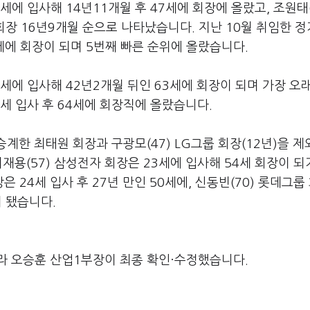
세에 입사해
14
년
11
개월 후
47
세에 회장에 올랐고
,
조원태
회장
16
년
9
개월 순으로 나타났습니다
.
지난
10
월 취임한 
세에 회장이 되며
5
번째 빠른 순위에 올랐습니다
.
세에 입사해
42
년
2
개월 뒤인
63
세에 회장이 되며 가장 오
세 입사 후
64
세에 회장직에 올랐습니다
.
 승계한 최태원 회장과 구광모
(47) LG
그룹 회장
(12
년
)
을 제
이재용
(57)
삼성전자 회장은
23
세에 입사해
54
세 회장이 
장은
24
세 입사 후
27
년 만인
50
세에
,
신동빈
(70)
롯데그룹
이 됐습니다
.
라 오승훈 산업1부장이 최종 확인·수정했습니다.