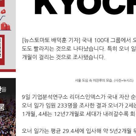
[뉴스토마토 배덕훈 기자] 국내
100
대 그룹에서 
도도 빨라지는 것으로 나타났습니다
.
특히 오너 
개월이 걸리는 것으로 조사됐습니다
.
서울 도심 속 마천루의 모습. (사진=뉴시스)
9
일 기업분석연구소 리더스인덱스가 국내 자산 
오너 일가 임원
233
명을 조사한 결과 오너가
2
세
1
개월
, 4
세는
12
년
7
개월로 세대가 내려갈수록 회
오너 일가는 평균
29.4
세에 입사해 약
5
년
2
개월 