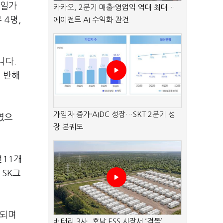
 일가
카카오, 2분기 매출·영업익 역대 최대…
무
4
명
,
에이전트 AI 수익화 관건
니다
.
 반해
가입자 증가·AIDC 성장…SKT 2분기 성
였으
장 본궤도
년
11
개
 SK
그
.
 되며
배터리 3사, 호남 ESS 시장서 ‘격돌’