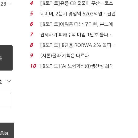
격…추미애, 20년...
4
[IB토마토]유증·CB 줄줄이 무산…코스
상법개정 후 상반기 배당기업 48% 증가…이재용 배당액 728억 1위
닥 벌점 급증에 ...
5
네이버, 2분기 영업익 5203억원…전년
비 0.2% 감소...
6
[IB토마토]아워홈 떠난 구미현, 본느에
340억 베팅…가...
7
전세사기 피해주택 매입 1만호 돌파…
누적 피해자 4만2...
8
[IB토마토]JB금융 RORWA 2% 돌파…
실적 견인은 은행 ...
9
(시론)꿈과 계획은 다르다
10
[IB토마토](AI 보험혁신)①생산성 최대
80% 개선…현실...
순