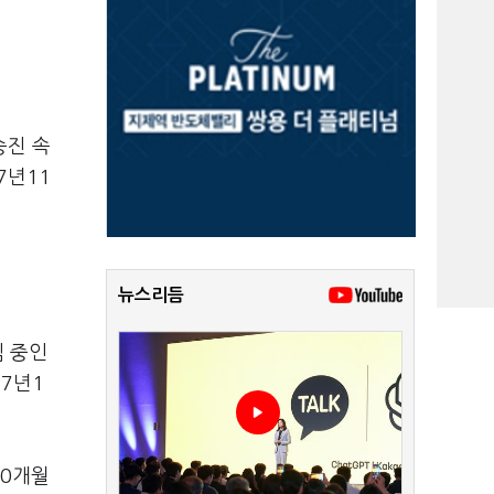
승진 속
7
년
11
뉴스리듬
 중인
17
년
1
0
개월