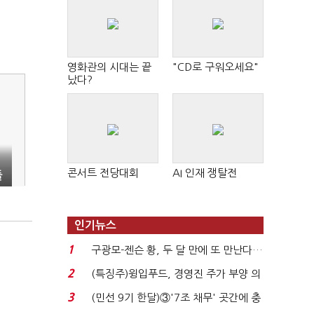
영화관의 시대는 끝
"CD로 구워오세요"
났다?
콘서트 전당대회
AI 인재 쟁탈전
들
인기뉴스
1
구광모-젠슨 황, 두 달 만에 또 만난다…
로봇·AI 등 논...
2
(특징주)윙입푸드, 경영진 주가 부양 의
지에 상한가...
3
(민선 9기 한달)③'7조 채무' 곳간에 충