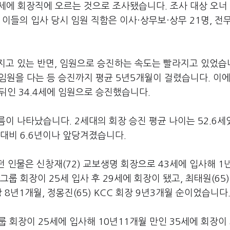
세에 회장직에 오르는 것으로 조사됐습니다
.
조사 대상 오너
.
이들의 입사 당시 임원 직함은 이사·상무보·상무
21
명
,
전
지고 있는 반면
,
임원으로 승진하는 속도는 빨라지고 있었습
 임원을 다는 등 승진까지 평균
5
년
5
개월이 걸렸습니다
.
이에
 뒤인
34.4
세에 임원으로 승진했습니다
.
흐름이 나타났습니다
. 2
세대의 회장 승진 평균 나이는
52.6
세
 대비
6.6
년이나 앞당겨졌습니다
.
던 인물은 신창재
(72)
교보생명 회장으로
43
세에 입사해
1
그룹 회장이
25
세 입사 후
29
세에 회장이 됐고
,
최태원
(65)
장
8
년
1
개월
,
정몽진
(65) KCC
회장
9
년
3
개월 순이었습니다
룹 회장이
25
세에 입사해
10
년
11
개월 만인
35
세에 회장이