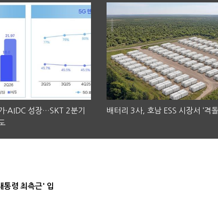
·AIDC 성장…SKT 2분기
배터리 3사, 호남 ESS 시장서 ‘격돌
도
대통령 최측근' 입