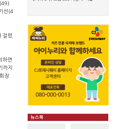
(49)
정기선
(4
래 걸렸
외하면
되기까지
 회장
뉴스북