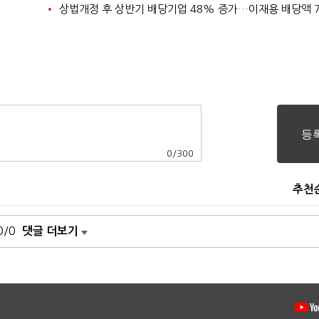
0
/
300
추천
0/0
댓글 더보기