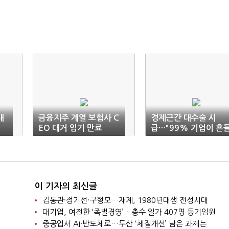
대
금융지주 계열 보험사 C
경제근간 대수술 시
EO 대거 임기 만료
급…"99% 기업이 흔
린다"
이 기자의 최신글
김동관·정기선·구형모…재계, 1980년대생 전성시대
대기업, 여전한 ‘족벌경영’…총수 일가 407명 등기임원
중공업서 AI·반도체로…두산 ‘체질개선’ 남은 과제는