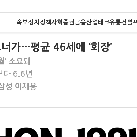
속보
정치
정책
사회
증권
금융
산업
테크
유통
건설
너가…평균 46세에 ‘회장’
월’ 소요돼
다 6.6년
 삼성 이재용