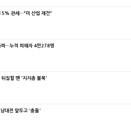
5% 관세…"미 산업 재건"
돌파…누적 피해자 4만278명
뒤집힐 땐 '지지층 불복'
호남대전 앞두고 '충돌'