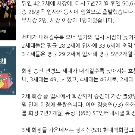
뒤인
42.7
세에 사장에
,
다시
7
년
7
개월 후인
50.6
중
28
명은 입사와 동시에 임원으로 출발했습니다
부사장
2
명
,
사장 이상이
1
명이었습니다
.
세대가 내려갈수록 오너 일가의 입사 시점이 늦어
2
세대들은 평균
28.2
세에 입사에
33.6
세에 초임
3
·
4
세들은 평균
29.2
세에 입사해 평균
5
년
2
개월
회장 승진 연령도 세대가 내려갈수록 낮아지는 
나
, 3
세대는
49.1
세였고
, 4
세대는
46
세로,
2
세대
2
세 회장 중 입사에서 회장까지 승진이 가장 빨랐
월 만에 회장에 올랐습니다
.
이어 김승연
(73)
한화
룹 회장
7
년
7
개월
,
유상덕
(66) ST
인터내셔널 회
3
세 회장들 가운데서는 정지선
(53)
현대백화점그