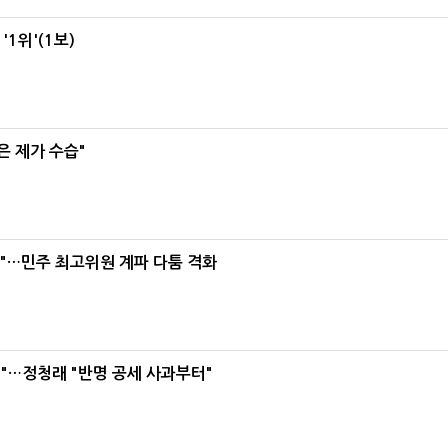
1위'(1보)
은 제가 수습"
라"…민주 최고위원 계파 다툼 격화
"…정청래 "반명 공세 사과부터"