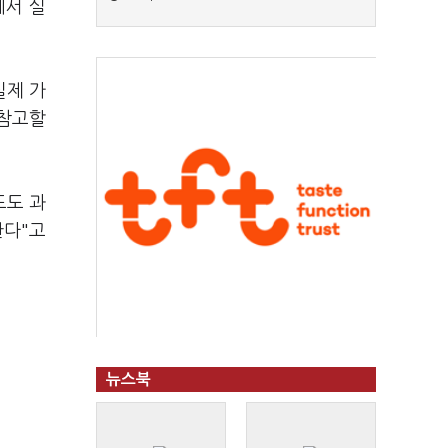
에서 실
실제 가
 참고할
도도 과
한다"고
뉴스북