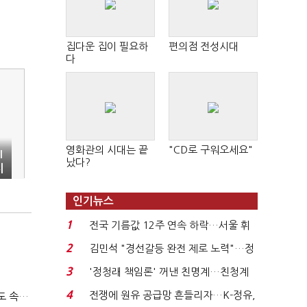
집다운 집이 필요하
편의점 전성시대
다
영화관의 시대는 끝
"CD로 구워오세요"
I
났다?
지
인기뉴스
1
전국 기름값 12주 연속 하락…서울 휘
발윳값 1909원...
2
김민석 "경선갈등 완전 제로 노력"…정
청래 "반명 공세 사...
3
'정청래 책임론' 꺼낸 친명계…친청계
는 추가투표 때리기...
4
전쟁에 원유 공급망 흔들리자…K-정유,
티빙 첫 분기 흑자…"2031년까지 KBO 독점, 웨이브 합병도 속도"