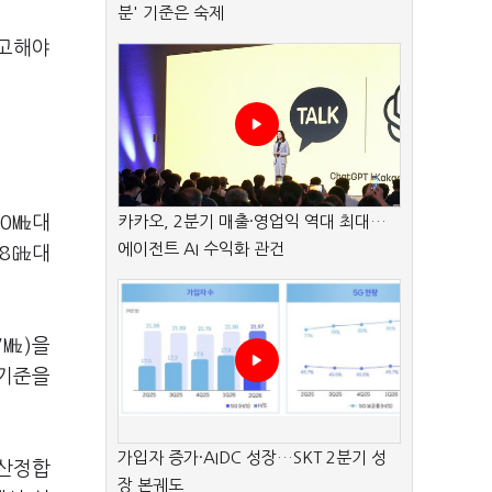
분' 기준은 숙제
참고해야
00㎒대
카카오, 2분기 매출·영업익 역대 최대…
에이전트 AI 수익화 관건
.8㎓대
.
/㎒)을
 기준을
가입자 증가·AIDC 성장…SKT 2분기 성
 산정합
장 본궤도