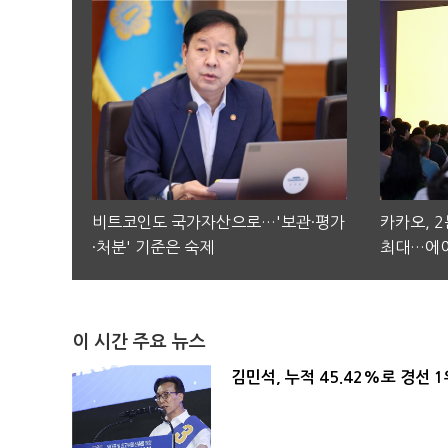
비트코인도 국가자산으로…'보관·평가
카카오, 
·처분' 기준은 숙제
최대…에이
이 시간 주요 뉴스
김민석, 누적 45.42%로 경선 