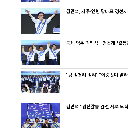
김민석, 제주·인천 당대표 경선서 '
공세 멈춘 김민석…정청래 "갈등
"팀 정청래 정리" "이중잣대 말
김민석 "경선갈등 완전 제로 노력