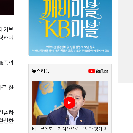
 대가보
책정해야
0㎒폭의
뉴스리듬
가로 환
 산출하
 환산한
비트코인도 국가자산으로…'보관·평가·처