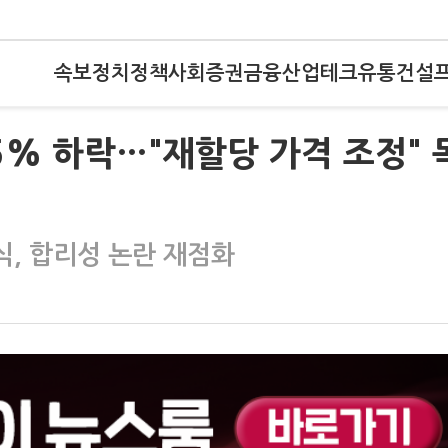
속보
정치
정책
사회
증권
금융
산업
테크
유통
건설
35% 하락…"재할당 가격 조정" 
식, 합리성 논란 재점화