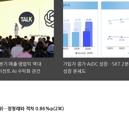
2분기 매출·영업익 역대
가입자 증가·AIDC 성장…SKT 2
전트 AI 수익화 관건
성장 본궤도
1위…정청래와 격차 0.86%p(2보)