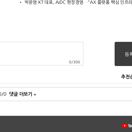
0
/
300
추천
0/0
댓글 더보기