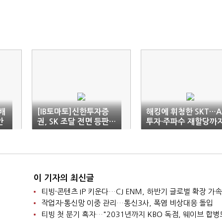
 배
[IB토마토]신한투자증
해킹에 휘청한 SKT…A
안
권, SK 조달 전면 등판…
투자·주파수 재할당까
관계 강화 신호탄
'첩첩산중'
이 기자의 최신글
티빙·콘텐츠 IP 키운다…CJ ENM, 하반기 글로벌 확장 가속
작업자·통신망 이중 관리…통신3사, 폭염 비상대응 돌입