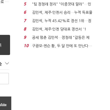
박윤영 KT 대표, AIDC 현장경영…"AX 플랫폼 핵심 인프라로 키운다"
에너지안보 핵심...
5
"팀 정청래 정리" "이중잣대 말라"…민
주 최고위원 계파 다...
6
김민석, 제주·인천서 승리…누적 득표율
'1위 탈환'(종합)...
7
김민석, 누적 45.42%로 경선 1위…정
청래와 격차 0.86%p(...
8
김민석, 제주·인천 당대표 경선서 '1
위'(1보)...
9
공세 멈춘 김민석…정청래 "갈등은 제
가 수습"
10
구광모-젠슨 황, 두 달 만에 또 만난다…
로봇·AI 등 논...
순