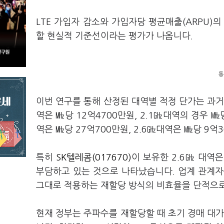
LTE 가입자 감소와 가입자당 평균매출(ARPU)
할 현실적 기준선이라는 평가가 나옵니다.
통
이번 연구를 통해 산정된 대역별 적정 단가는 과거
역은 ㎒당 12억4700만원, 2.1㎓대역의 경우 ㎒
역은 ㎒당 27억700만원, 2.6㎓대역은 ㎒당 9
특히
SK텔레콤(017670)
이 보유한 2.6㎓ 대역
부담하고 있는 것으로 나타났습니다. 업계 관계자
그대로 적용하는 재할당 방식의 비효율을 단적으
현재 정부는 주파수를 재할당할 때 초기 경매 대가