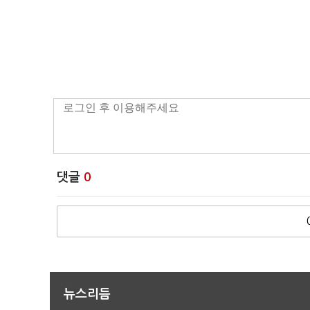
댓글
0
뉴스리듬