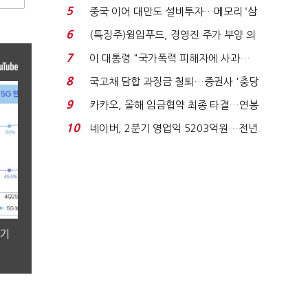
빈 매대 채우며 문 연 ...
5
중국 이어 대만도 설비투자…메모리 ‘삼
국전쟁’
6
(특징주)윙입푸드, 경영진 주가 부양 의
지에 상한가...
7
이 대통령 "국가폭력 피해자에 사과…
적극적 조사로 진...
8
국고채 담합 과징금 철퇴…증권사 '충당
금 폭탄' 우려...
9
카카오, 올해 임금협약 최종 타결…연봉
6.3% 인상·격려...
10
네이버, 2분기 영업익 5203억원…전년
비 0.2% 감소...
분기