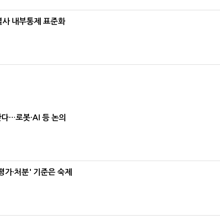
계열사 내부통제 표준화
난다…로봇·AI 등 논의
가·처분' 기준은 숙제