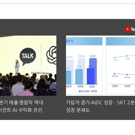
2분기 매출·영업익 역대
가입자 증가·AIDC 성장…SKT 2
전트 AI 수익화 관건
성장 본궤도