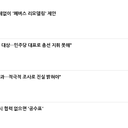
데없이 '폐버스 리모델링' 제안
택' 대상…민주당 대표로 총선 지휘 못해"
사과…적극적 조사로 진실 밝혀야"
 협력 없으면 '공수표'