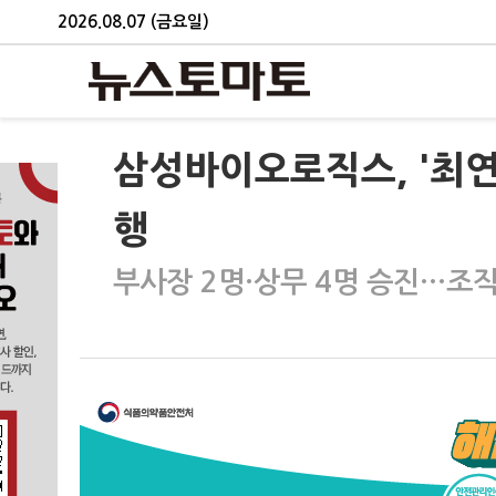
2026.08.07 (금요일)
삼성바이오로직스, '최연
행
부사장 2명·상무 4명 승진…조