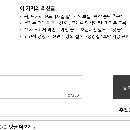
이 기자의 최신글
다!
북, 단거리 탄도미사일 발사…안보실 "즉각 중단 촉구"
문제는 전대 이후…선호투표제로 뒤집힐 땐 '지지층 불복'
"1차 투표서 과반" "게임 끝"…호남대전 앞두고 '충돌'
김민석·정청래, 신천지 장외 설전…송영길 "호남 계몽 규탄
0
/
300
추천
0/0
댓글 더보기