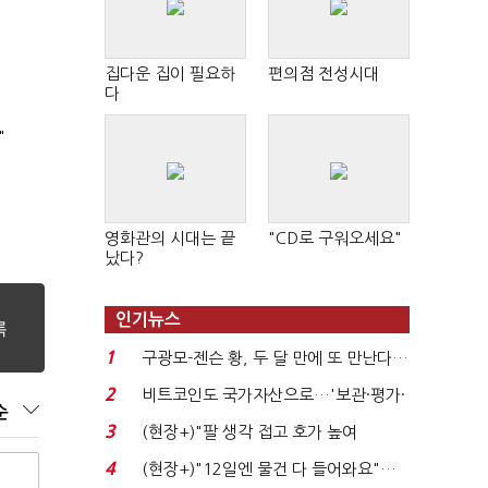
집다운 집이 필요하
편의점 전성시대
다
"
영화관의 시대는 끝
"CD로 구워오세요"
났다?
인기뉴스
1
구광모-젠슨 황, 두 달 만에 또 만난다…
로봇·AI 등 논...
2
비트코인도 국가자산으로…'보관·평가·
순
처분' 기준은 ...
3
(현장+)"팔 생각 접고 호가 높여
요"…'덜 똘똘한 한 채' 20...
4
(현장+)"12일엔 물건 다 들어와요"…