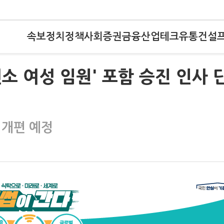
속보
정치
정책
사회
증권
금융
산업
테크
유통
건설
소 여성 임원' 포함 승진 인사 
직개편 예정