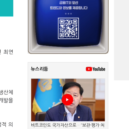
선 최연
뉴스리듬
 생산체
 개발을
정적 의
비트코인도 국가자산으로…'보관·평가·처