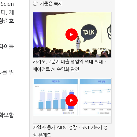
cien
분' 기준은 숙제
다. 제
 황준호
 타이틀
카카오, 2분기 매출·영업익 역대 최대…
에이전트 AI 수익화 관건
화를 위
 확보함
가입자 증가·AIDC 성장…SKT 2분기 성
장 본궤도