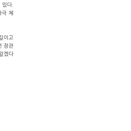
 있다.
다극 체
 길이고
떤 장관
 깔겠다