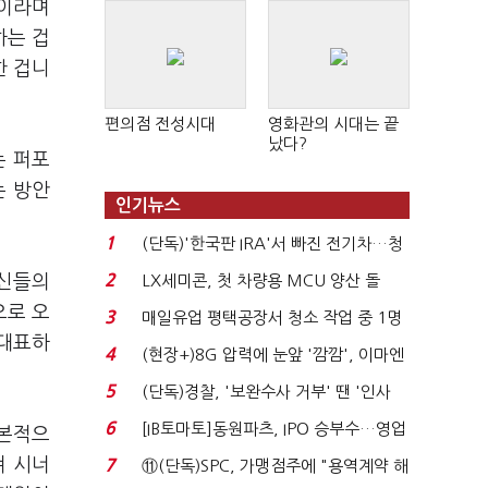
"이라며
하는 겁
한 겁니
편의점 전성시대
영화관의 시대는 끝
났다?
는 퍼포
는 방안
인기뉴스
1
(단독)'한국판 IRA'서 빠진 전기차…청
와대 벽에 막혔다...
2
자신들의
LX세미콘, 첫 차량용 MCU 양산 돌
입…현대차·기아에 ...
으로 오
3
매일유업 평택공장서 청소 작업 중 1명
 대표하
사망…"안전관리...
4
(현장+)8G 압력에 눈앞 '깜깜', 이마엔
구슬땀 '뚝뚝'…화려...
5
(단독)경찰, '보완수사 거부' 땐 '인사
불이익·수사자격 배...
6
[IB토마토]동원파츠, IPO 승부수…영업
기본적으
익 7배 성장의 ...
켜 시너
7
⑪(단독)SPC, 가맹점주에 "용역계약 해