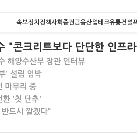
속보
정치
정책
사회
증권
금융
산업
테크
유통
건설
수 "콘크리트보다 단단한 인프라
수 해양수산부 장관 인터뷰
부' 설립 임박
전 마무리 중
환 '첫 단추'
 반드시 깔겠다"