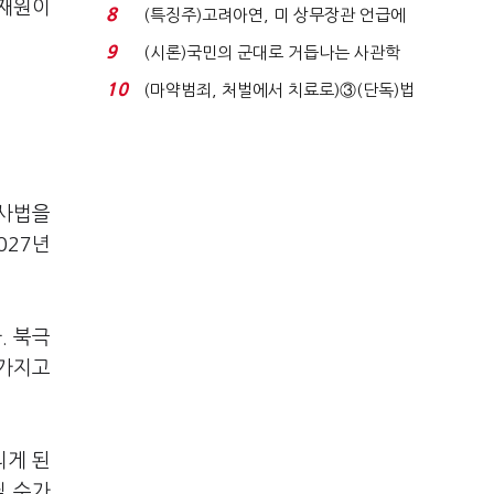
지하라"...내팽개친 '...
 재원이
8
(특징주)고려아연, 미 상무장관 언급에
12% '급등'...
9
(시론)국민의 군대로 거듭나는 사관학
교 개혁
10
(마약범죄, 처벌에서 치료로)③(단독)법
무부, 마약재활과 4...
공사법을
027년
. 북극
해가지고
리게 된
닐 수가