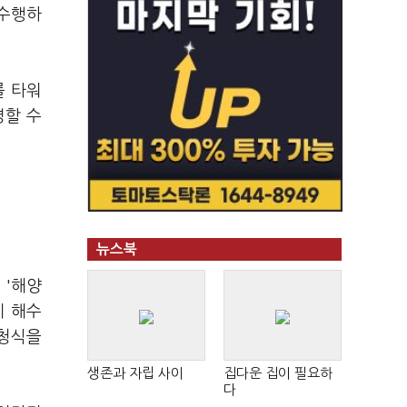
 수행하
롤 타워
명할 수
뉴스북
 '해양
지 해수
개청식을
생존과 자립 사이
집다운 집이 필요하
다