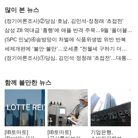
많이 본 뉴스
(정기여론조사)②당심·호남, 김민석-정청래 '초접전'
삼성 Z8 역대급 ‘흥행’에 애플 반격 주목…9월 ‘폴더블
대전’
(SPC 민낯)④솜방망이 처벌에 식품위생법 위반 반복
세제개편에 ‘불안·불만’…오세훈 "전월세 구하기 더
힘들어질 것"
(정기여론조사)①당심, 김민석·정청래 '초접전'…대통령
지지도 '50% 아래로'(종합)
함께 볼만한 뉴스
[IB토마토]
[IB토마토]
기업은행,