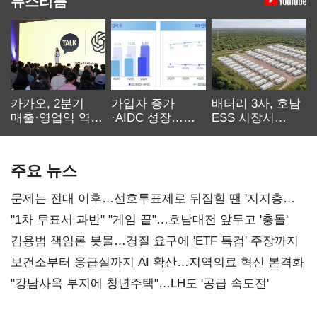
뉴스리듬
카카오, 2분기
가입자 증가
배터리 3사, 호남
매출·영업익 역대
·AIDC 성장…
ESS 시장서
최대…에이전트
SKT 2분기 성장
‘격돌’
AI 수익화 관건
본궤도
주요 뉴스
문제는 전대 이후…선호투표제로 뒤집힐 땐 '지지층
불복'
"1차 투표서 과반" "게임 끝"…호남대전 앞두고 '충돌'
김용범 책임론 봇물…경질 요구에 'ETF 특검' 주장까지
보건소부터 응급실까지 AI 확산…지역의료 혁신 본격화
"강남사옥 부지에 청년주택"…LH도 '공급 속도전'