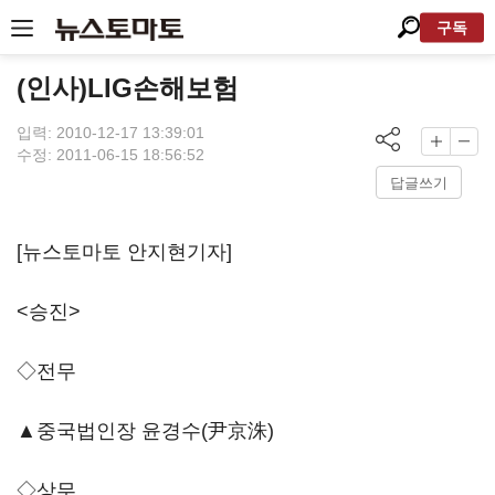
구독
(인사)LIG손해보험
입력: 2010-12-17 13:39:01
수정: 2011-06-15 18:56:52
답글쓰기
[뉴스토마토 안지현기자]
<승진>
◇전무
▲중국법인장 윤경수(尹京洙)
◇상무