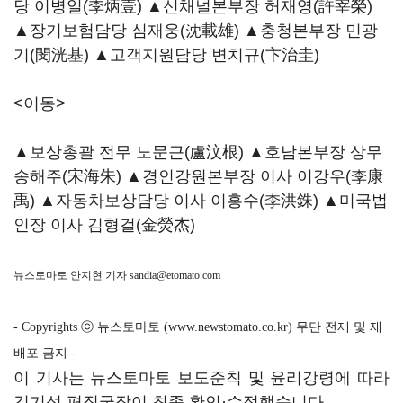
당 이병일(李炳壹) ▲신채널본부장 허재영(許宰榮)
▲장기보험담당 심재웅(沈載雄) ▲충청본부장 민광
기(閔洸基) ▲고객지원담당 변치규(卞治圭)
<이동>
▲보상총괄 전무 노문근(盧汶根) ▲호남본부장 상무
송해주(宋海朱) ▲경인강원본부장 이사 이강우(李康
禹) ▲자동차보상담당 이사 이홍수(李洪銖) ▲미국법
인장 이사 김형걸(金熒杰)
뉴스토마토 안지현 기자
sandia@etomato.com
- Copyrights ⓒ 뉴스토마토 (www.newstomato.co.kr) 무단 전재 및 재
배포 금지 -
이 기사는 뉴스토마토 보도준칙 및 윤리강령에 따라
김기성 편집국장이 최종 확인·수정했습니다.