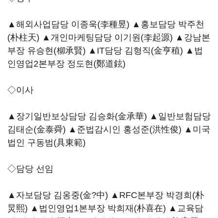
▲해외사업담당 이종욱(李種昱) ▲홍보담당 박주천
(朴柱天) ▲개인마케팅담당 이기원(李起源) ▲강남본
부장 유승현(柳承賢) ▲IT담당 김형직(金亨稙) ▲법
인영업2본부장 정도현(鄭道鉉)
◇이사
▲장기일반보상담당 김승화(金承華) ▲일반보험담당
김태순(金泰舜) ▲준법감시인 홍성준(洪性俊) ▲미국
법인 구동범(具東範)
◇담당 선임
▲자보담당 김옹중(金?中) ▲RFC본부장 박경희(朴
炅熙) ▲법인영업1본부장 박희재(朴喜在) ▲교육담