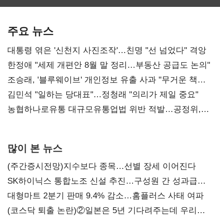
보관·평가·처분'
최대…에이전트
SKT 2분기 성장
기준은 숙제
AI 수익화 관건
본궤도
주요 뉴스
대통령 엮은 '신천지 사진조작'…친명 "선 넘었다" 격앙
한정애 "세제 개편안 8월 말 정리…부동산 공급도 논의"
조승래, '블루웨이브' 개인정보 유출 사과 "무거운 책임
통감"
김민석 "일하는 당대표"…정청래 "의리가 제일 중요"
농협하나로유통 대규모유통업법 위반 적발…공정위,
과징금 4억6200만원 부과
많이 본 뉴스
(주간증시전망)지수보다 종목…선별 장세 이어진다
SK하이닉스 통합노조 신설 추진…구성원 간 성과급
불만 확산
대형마트 2분기 판매 9.4% 감소…홈플러스 사태 여파
(코스닥 퇴출 논란)②일본은 5년 기다려주는데 우리는