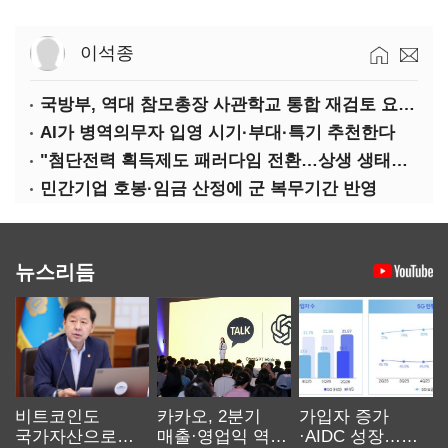
이석종
국방부, 역대 참모총장 사관학교 통합 재검토 요구에 "다양한 의견 수렴해 합리적 시스템 만들 것"
AI가 병역의무자 입영 시기·부대·특기 추천한다
"첨단전력 획득제도 패러다임 전환…상생 생태계 조성해 대체불가 K-방산 도약"
민간기업 호봉·임금 산정에 군 복무기간 반영
뉴스리듬
비트코인도
카카오, 2분기
가입자 증가
국가자산으로…'
매출·영업익 역대
·AIDC 성장…