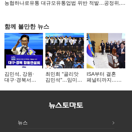
당장 퇴출?…시간만으론 부족한 코스닥 구하기
농협하나로유통 대규모유통업법 위반 적발…공정위,
과징금 4억6200만원 부과
함께 볼만한 뉴스
김민석, 강원·
최민희 "골리앗
ISA부터 결혼
대구·경북서
김민석"…임미애
페널티까지…
48.54%…1위
"부끄러운 줄
2030 지지율
수성(1보)
알아야"
하락에 '청년
챙기기'
뉴스