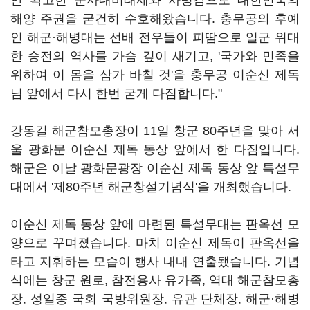
안 확고한 군사대비태세와 사명감으로 대한민국의
해양 주권을 굳건히 수호해왔습니다. 충무공의 후예
인 해군·해병대는 선배 전우들이 피땀으로 일군 위대
한 승전의 역사를 가슴 깊이 새기고, '국가와 민족을
위하여 이 몸을 삼가 바칠 것'을 충무공 이순신 제독
님 앞에서 다시 한번 굳게 다짐합니다."
강동길 해군참모총장이 11일 창군 80주년을 맞아 서
울 광화문 이순신 제독 동상 앞에서 한 다짐입니다.
해군은 이날 광화문광장 이순신 제독 동상 앞 특설무
대에서 '제80주년 해군창설기념식'을 개최했습니다.
이순신 제독 동상 앞에 마련된 특설무대는 판옥선 모
양으로 꾸며졌습니다. 마치 이순신 제독이 판옥선을
타고 지휘하는 모습이 행사 내내 연출됐습니다. 기념
식에는 창군 원로, 참전용사 유가족, 역대 해군참모총
장, 성일종 국회 국방위원장, 유관 단체장, 해군·해병