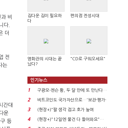
집다운 집이 필요하
편의점 전성시대
년과 비
다
니다.
은 더
업 전
영화관의 시대는 끝
"CD로 구워오세요"
났다?
다는
인기뉴스
1
구광모-젠슨 황, 두 달 만에 또 만난다…
로봇·AI 등 논...
2
비트코인도 국가자산으로…'보관·평가·
미시간대
처분' 기준은 ...
3
(현장+)"팔 생각 접고 호가 높여
셧다운
요"…'덜 똘똘한 한 채' 20...
4
(현장+)"12일엔 물건 다 들어와요"…
구 등
빈 매대 채우며 문 연 ...