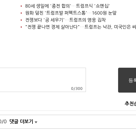
80세 생일에 '종전 합의'…트럼프식 '쇼맨십'
원화 덮친 '트럼프발 퍼펙트스톰'…1600원 눈앞
전쟁보다 '공 세우기'…트럼프의 영웅 집착
"전쟁 끝나면 경제 살아난다"…트럼프는 낙관, 미국인은 
0
/
300
추천
0/0
댓글 더보기