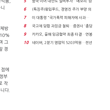
공식품,
5
중국 이어 대만도 설비투자…메모리 ‘삼
국전쟁’
습니
6
(특징주)윙입푸드, 경영진 주가 부양 의
지에 상한가...
7
이 대통령 "국가폭력 피해자에 사과…
적극적 조사로 진...
8
국고채 담합 과징금 철퇴…증권사 '충당
이체방
금 폭탄' 우려...
9
카카오, 올해 임금협약 최종 타결…연봉
10%
6.3% 인상·격려...
며 그
10
네이버, 2분기 영업익 5203억원…전년
말 경
비 0.2% 감소...
 점에
 정부
로 작
습니다.