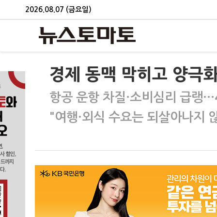
2026.08.07 (금요일)
경제 동맥 막히고 양극화
항공 운항 차질·소비심리 급랭…
"여행·외식 수요는 되살아나지 