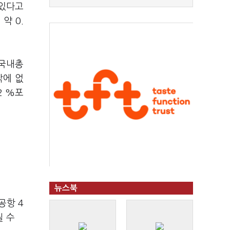
 있다고
약 0.
 국내총
밖에 없
2 %포
뉴스북
공항 4
될 수