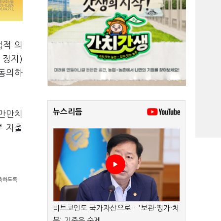
법적 의
 정지)
 동의하
뉴스리듬
 만만치
부 지출
감축하도록
비트코인도 국가자산으로…'보관·평가·처
분' 기준은 숙제