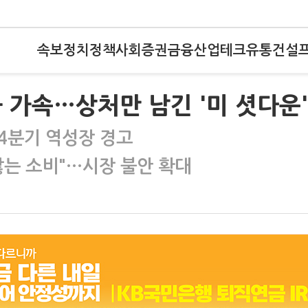
속보
정치
정책
사회
증권
금융
산업
테크
유통
건설
 가속…상처만 남긴 '미 셧다운'
4분기 역성장 경고
않는 소비"…시장 불안 확대