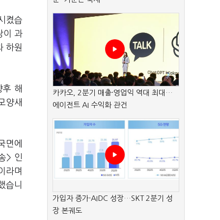
과시켰습
당이 과
과 하원
향후 해
카카오, 2분기 매출·영업익 역대 최대…
 모양새
에이전트 AI 수익화 관건
 국면에
송> 인
"이라며
말했습니
가입자 증가·AIDC 성장…SKT 2분기 성
장 본궤도