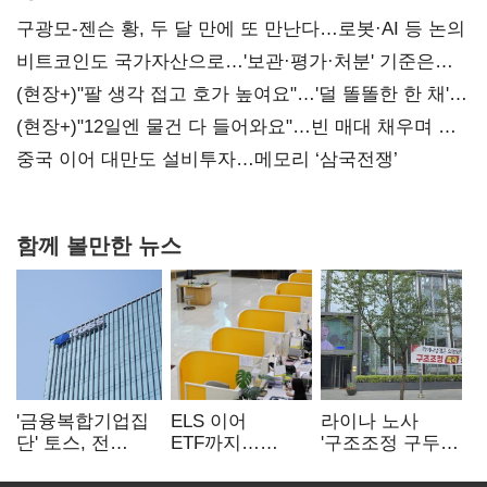
구광모-젠슨 황, 두 달 만에 또 만난다…로봇·AI 등 논의
비트코인도 국가자산으로…'보관·평가·처분' 기준은
숙제
(현장+)"팔 생각 접고 호가 높여요"…'덜 똘똘한 한 채'
20억 키맞추기
(현장+)"12일엔 물건 다 들어와요"…빈 매대 채우며 문
연 홈플러스
중국 이어 대만도 설비투자…메모리 ‘삼국전쟁’
함께 볼만한 뉴스
'금융복합기업집
ELS 이어
라이나 노사
단' 토스, 전
ETF까지…
'구조조정 구두
계열사 내부통제
고위험상품 판매
합의안' 도출
표준화
제동 걸린 은행