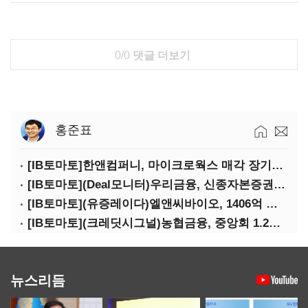
0/0
댓글 더보기
홍준표
[IB토마토]한앤컴퍼니, 마이크로웍스 매각 장기화 대비…배당 회수판 깔았다
[IB토마토](Deal모니터)우리금융, 신종자본증권 발행했지만 차환금리 '부담'
[IB토마토](유증레이다)엘앤씨바이오, 1406억 유증…최대주주는 절반만 청약
[IB토마토](크레딧시그널)농협금융, 중앙회 1.2조 지원받아 생산적금융 확대
뉴스리듬