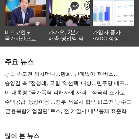
비트코인도
카카오, 2분기
가입자 증가
국가자산으로…'
매출·영업익 역대
·AIDC 성장…
보관·평가·처분'
최대…에이전트
SKT 2분기 성장
기준은 숙제
AI 수익화 관건
본궤도
주요 뉴스
공급 속도전 외치더니…황희, 난데없이 '폐버스
리모델링' 제안
송영길 측 "정청래, 국힘 '역선택' 대상…민주당 대표로
총선 지휘 못해"
이 대통령 "국가폭력 피해자에 사과…적극적 조사로
진실 밝혀야"
주택공급 '동상이몽'…정부·서울시 협력 없으면 '공수표'
'금융복합기업집단' 토스, 전 계열사 내부통제 표준화
많이 본 뉴스