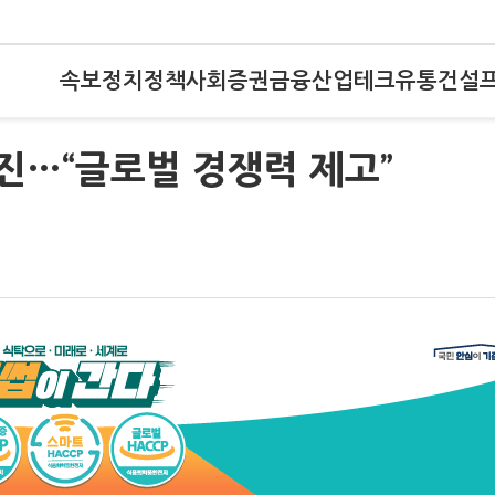
속보
정치
정책
사회
증권
금융
산업
테크
유통
건설
승진…“글로벌 경쟁력 제고”