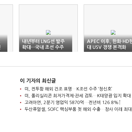
조
내년부터 LNG선 발주
APEC 이후, 한화·HD
멘
확대…국내 조선 수주
대 USV 경쟁 본격화
‘탄력’
이 기자의 최신글
미, 전투함 해외 건조 표명…K조선 수주 ‘청신호’
미, 폴리실리콘 최저가격제·관세 검토…K태양광 입지 확대
고려아연, 2분기 영업익 5870억…전년비 126.8%↑
두산퓨얼셀, SOFC 핵심부품 첫 해외 수출…창사 이래 최대