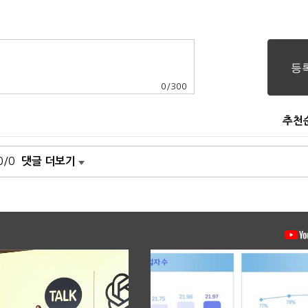
0
/
300
추천
0/0
댓글 더보기