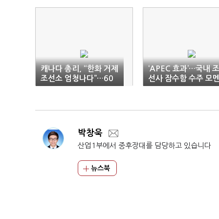
캐나다 총리, “한화 거제
‘APEC 효과’…국내 
조선소 엄청나다”…60
선사 잠수함 수주 모
조 잠수함 ‘탄력’
텀 ‘가속’
박창욱
산업1부에서 중후장대를 담당하고 있습니다
뉴스북