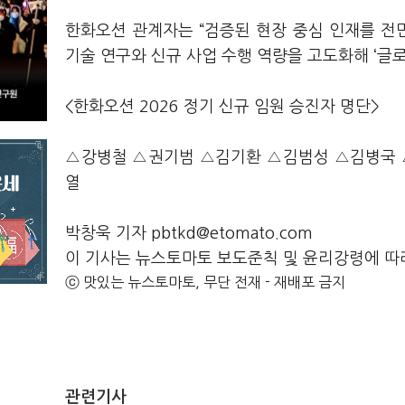
한화오션 관계자는 “검증된 현장 중심 인재를 전
기술 연구와 신규 사업 수행 역량을 고도화해 ‘글
<한화오션 2026 정기 신규 임원 승진자 명단>
△강병철 △권기범 △김기환 △김범성 △김병국 
열
박창욱 기자 pbtkd@etomato.com
이 기사는 뉴스토마토 보도준칙 및 윤리강령에 따
ⓒ 맛있는 뉴스토마토, 무단 전재 - 재배포 금지
관련기사