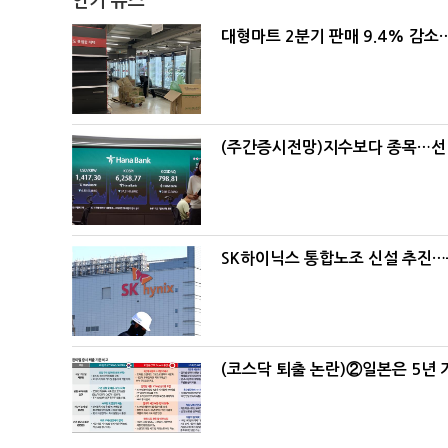
인기 뉴스
대형마트 2분기 판매 9.4% 감
(주간증시전망)지수보다 종목…선
SK하이닉스 통합노조 신설 추진…
(코스닥 퇴출 논란)②일본은 5년