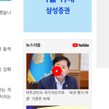
행했습니
뉴스리듬
장 동력
직 강화
하는 작
비트코인도 국가자산으로…'보관·평가·처
조치라는
분' 기준은 숙제