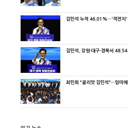
김민석 누적 46.01%…'격전지'
김민석, 강원·대구·경북서 48.5
최민희 "골리앗 김민석"…임미애