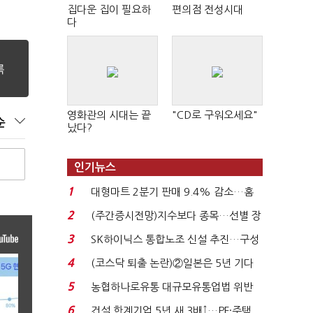
집다운 집이 필요하
편의점 전성시대
다
영화관의 시대는 끝
"CD로 구워오세요"
순
났다?
인기뉴스
1
대형마트 2분기 판매 9.4% 감소…홈
플러스 사태 여파...
2
(주간증시전망)지수보다 종목…선별 장
세 이어진다...
3
SK하이닉스 통합노조 신설 추진…구성
원 간 성과급 불...
4
(코스닥 퇴출 논란)②일본은 5년 기다
려주는데 우리는 ...
5
농협하나로유통 대규모유통업법 위반
적발…공정위, 과...
6
건설 한계기업 5년 새 3배↑…PF·주택