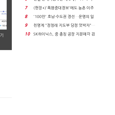
침체에 재무 ...
7
(현장+)'폭염중대경보'에도 농촌 이주
노동자는 강행군…'야...
8
'100만' 호남·수도권 경선…운명의 일
주일
9
친명계 "정청래 지도부 당정 엇박자"…
친청계 "신천지 오...
10
SK하이닉스, 중 충칭 공장 지분매각 검
분기
토?…“확정된 바...