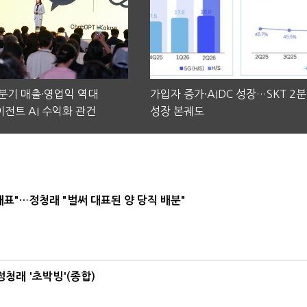
2분기 매출·영업익 역대
가입자 증가·AIDC 성장…SKT 2
전트 AI 수익화 관건
성장 본궤도
대표"…정청래 "벌써 대표된 양 당직 배분"
정청래 '초박빙'(종합)