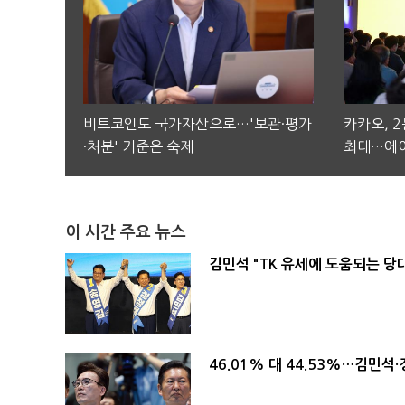
비트코인도 국가자산으로…'보관·평가
카카오, 
·처분' 기준은 숙제
최대…에이
이 시간 주요 뉴스
김민석 "TK 유세에 도움되는 당
46.01% 대 44.53%…김민석·