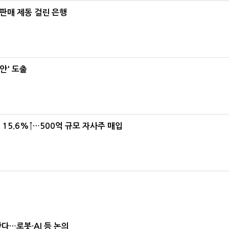
 판매 제동 걸린 은행
안' 도출
15.6%↑…500억 규모 자사주 매입
난다…로봇·AI 등 논의