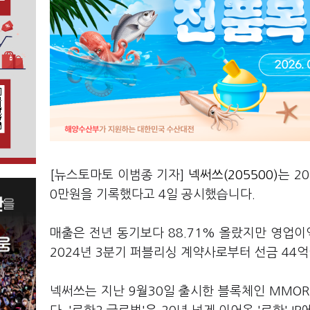
[뉴스토마토 이범종 기자]
넥써쓰(205500)
는 2
0만원을 기록했다고 4일 공시했습니다.
매출은 전년 동기보다 88.71% 올랐지만 영업이
2024년 3분기 퍼블리싱 계약사로부터 선금 44억
넥써쓰는 지난 9월30일 출시한 블록체인 MMOR