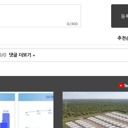
0
/
300
추천
0/0
댓글 더보기