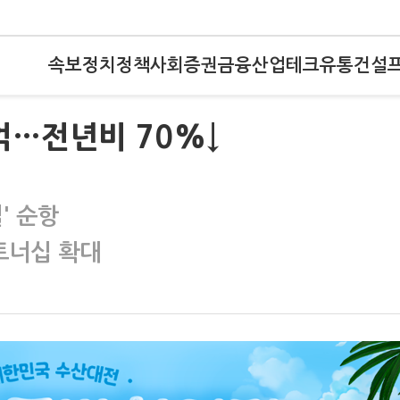
속보
정치
정책
사회
증권
금융
산업
테크
유통
건설
억…전년비 70%↓
' 순항
파트너십 확대