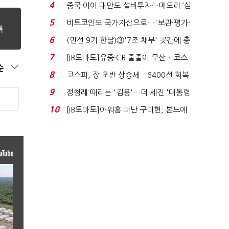
지에 상한가...
4
중국 이어 대만도 설비투자…메모리 ‘삼
국전쟁’
5
비트코인도 국가자산으로…'보관·평가·
처분' 기준은 ...
6
(민선 9기 한달)③'7조 채무' 곳간에 충
격…추미애, 20년...
7
[IB토마토]유증·CB 줄줄이 무산…코스
순
닥 벌점 급증에 ...
8
코스피, 장 초반 상승세…6400선 회복
시도
9
정청래 때리는 '김용'…더 세진 '대통령
최측근' 입...
10
[IB토마토]아워홈 떠난 구미현, 본느에
340억 베팅…가...