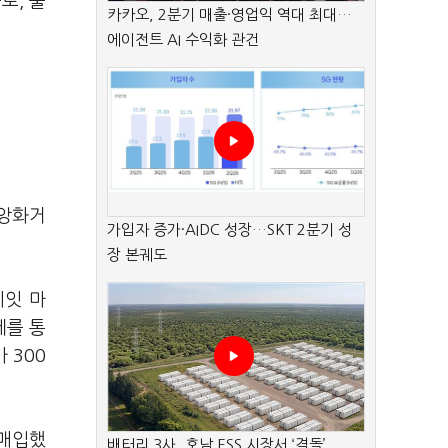
로, 출
카카오, 2분기 매출·영업익 역대 최대…
에이전트 AI 수익화 관건
중앙화거
가입자 증가·AIDC 성장…SKT 2분기 성
장 본궤도
에잇 마
제를 통
 300
 매입했
배터리 3사, 호남 ESS 시장서 ‘격돌’