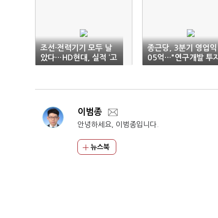
조선·전력기기 모두 날
종근당, 3분기 영업익
았다…HD현대, 실적 ‘고
05억…"연구개발 투
공행진’
영향"
이범종
안녕하세요, 이범종입니다.
뉴스북