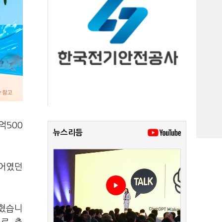
억500
뉴스리듬
퀘어였던
밝혔습니