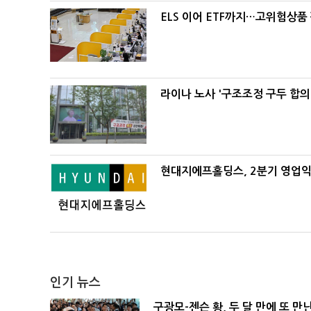
ELS 이어 ETF까지…고위험상품
라이나 노사 '구조조정 구두 합의
현대지에프홀딩스, 2분기 영업익 
인기 뉴스
구광모-젠슨 황, 두 달 만에 또 만