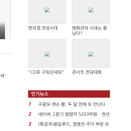
편의점 전성시대
영화관의 시대는 끝
났다?
"CD로 구워오세요"
콘서트 전당대회
석'
인기뉴스
1
구광모-젠슨 황, 두 달 만에 또 만난다…
로봇·AI 등 논...
2
네이버, 2분기 영업익 5203억원…전년
비 0.2% 감소...
3
(특징주)윙입푸드, 경영진 주가 부양 의