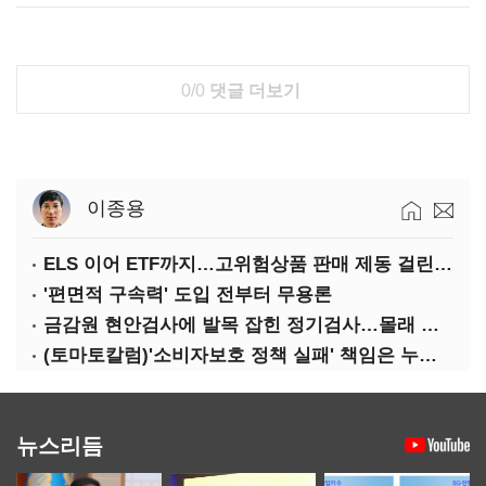
0/0
댓글 더보기
이종용
ELS 이어 ETF까지…고위험상품 판매 제동 걸린 은행
'편면적 구속력' 도입 전부터 무용론
금감원 현안검사에 발목 잡힌 정기검사…몰래 웃는 금융권
(토마토칼럼)'소비자보호 정책 실패' 책임은 누가 지나
뉴스리듬