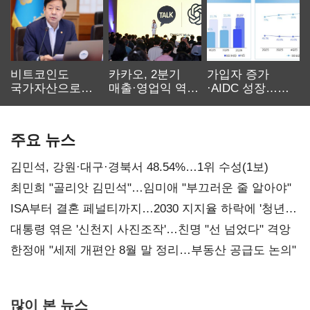
비트코인도
카카오, 2분기
가입자 증가
국가자산으로…'
매출·영업익 역대
·AIDC 성장…
보관·평가·처분'
최대…에이전트
SKT 2분기 성장
기준은 숙제
AI 수익화 관건
본궤도
주요 뉴스
김민석, 강원·대구·경북서 48.54%…1위 수성(1보)
최민희 "골리앗 김민석"…임미애 "부끄러운 줄 알아야"
ISA부터 결혼 페널티까지…2030 지지율 하락에 '청년
챙기기'
대통령 엮은 '신천지 사진조작'…친명 "선 넘었다" 격앙
한정애 "세제 개편안 8월 말 정리…부동산 공급도 논의"
많이 본 뉴스