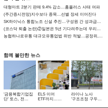
대형마트 2분기 판매 9.4% 감소…홈플러스 사태 여파
(주간증시전망)지수보다 종목…선별 장세 이어진다
SK하이닉스 통합노조 신설 추진…구성원 간 성과급
불만 확산
(코스닥 퇴출 논란)②일본은 5년 기다려주는데 우리는
당장 퇴출?…시간만으론 부족한 코스닥 구하기
농협하나로유통 대규모유통업법 위반 적발…공정위,
과징금 4억6200만원 부과
함께 볼만한 뉴스
'금융복합기업집
ELS 이어
라이나 노사
단' 토스, 전
ETF까지…
'구조조정 구두
계열사 내부통제
고위험상품 판매
합의안' 도출