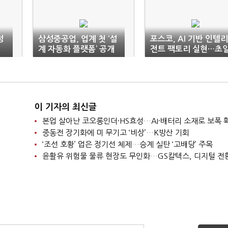
정
삼성중공업, 업계 첫 ‘설
포스코, AI 기반 인텔리
계 자동화 플랫폼’ 공개
전트 팩토리 실현…초
류 기업 도약
이 기자의 최신글
본업 살아난 코오롱인더·HS효성…AI·배터리 소재로 보폭 
중동전 장기화에 미 무기고 ‘비상’…K방산 기회
‘조선 호황’ 업은 정기선 체제…승계 실탄 ‘고배당’ 주목
윤활유 위험물 물류 현장도 무인화…GS칼텍스, 디지털 전