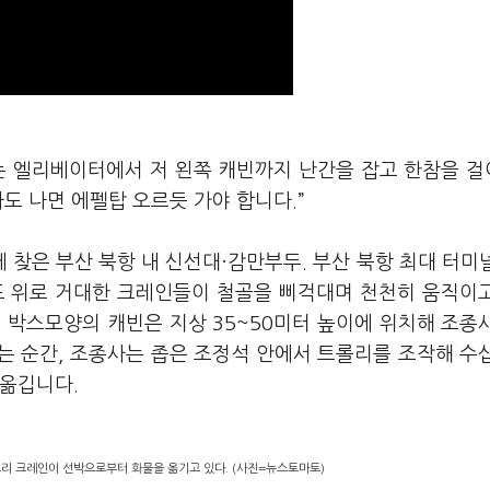
있는 엘리베이터에서 저 왼쪽 캐빈까지 난간을 잡고 한참을 
도 나면 에펠탑 오르듯 가야 합니다.”
찾은 부산 북항 내 신선대·감만부두. 부산 북항 최대 터미
야드 위로 거대한 크레인들이 철골을 삐걱대며 천천히 움직이
흰 박스모양의 캐빈은 지상 35~50미터 높이에 위치해 조종
는 순간, 조종사는 좁은 조정석 안에서 트롤리를 조작해 수
 옮깁니다.
트리 크레인이 선박으로부터 화물을 옮기고 있다. (사진=뉴스토마토)