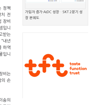
는 정책
가입자 증가·AIDC 성장…SKT 2분기 성
장치 전
장 본궤도
범 장비
 셈입니
주고받는
 “내년
물 하역
조물입니
 장비는
람의 손
·이송의