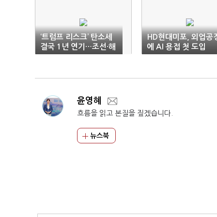
‘트럼프 리스크’ 탄소세
HD현대미포, 외업공
결국 1년 연기…조선·해
에 AI 용접 첫 도입
운 ‘희비’
윤영혜
흐름을 읽고 본질을 짚겠습니다.
뉴스북