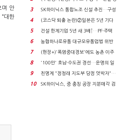
세 이어진다...
으며 안
3
SK하이닉스 통합노조 신설 추진…구성
 “대한
원 간 성과급 불...
4
(코스닥 퇴출 논란)②일본은 5년 기다
려주는데 우리는 ...
5
건설 한계기업 5년 새 3배↑…PF·주택
침체에 재무 ...
6
농협하나로유통 대규모유통업법 위반
적발…공정위, 과...
7
(현장+)'폭염중대경보'에도 농촌 이주
노동자는 강행군…'야...
8
'100만' 호남·수도권 경선…운명의 일
주일
9
친명계 "정청래 지도부 당정 엇박자"…
친청계 "신천지 오...
10
SK하이닉스, 중 충칭 공장 지분매각 검
토?…“확정된 바...