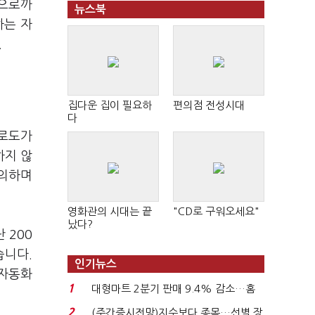
역으로까
뉴스북
하는 자
.
집다운 집이 필요하
편의점 전성시대
다
피로도가
하지 않
논의하며
영화관의 시대는 끝
"CD로 구워오세요"
났다?
 200
습니다.
인기뉴스
 자동화
1
대형마트 2분기 판매 9.4% 감소…홈
플러스 사태 여파...
2
(주간증시전망)지수보다 종목…선별 장