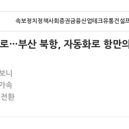
속보
정치
정책
사회
증권
금융
산업
테크
유통
건설
으로…부산 북항, 자동화로 항만
가보니
 가속
 전환