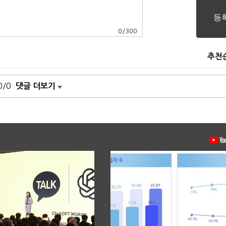
0
/
300
추천
0/0
댓글 더보기