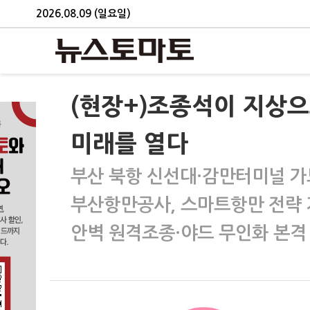
2026.08.09 (일요일)
(현장+)조종석이 지상
미래를 열다
부산 북항 신선대·감만터미널 
부산항만공사, 스마트항만 전략
안벽 원격조종·야드 무인화 본격