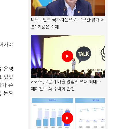
비트코인도 국가자산으로…'보관·평가·처
분' 기준은 숙제
걸어가야
널 운영
고 있었
카카오, 2분기 매출·영업익 역대 최대…
사가 존
에이전트 AI 수익화 관건
십 톤짜