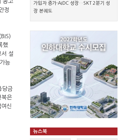
의 공고
가입자 증가·AIDC 성장…SKT 2분기 성
 안정
장 본궤도
IS)
록했
고서 설
 가능
충당금
전북은
업여신
뉴스북