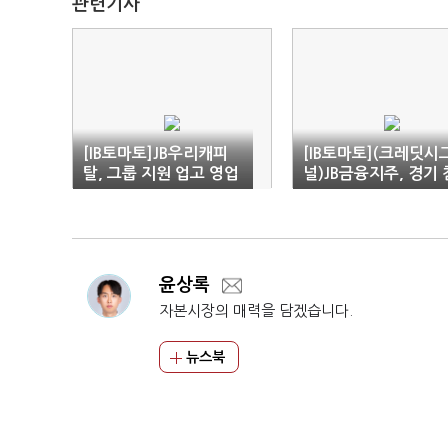
관련기사
[IB토마토]JB우리캐피
[IB토마토](크레딧시
탈, 그룹 지원 업고 영업
널)JB금융지주, 경기 
'드라이브'
체에도 재무 '안정적'
윤상록
자본시장의 매력을 담겠습니다.
뉴스북