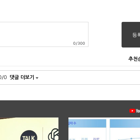
0
/
300
추천
0/0
댓글 더보기