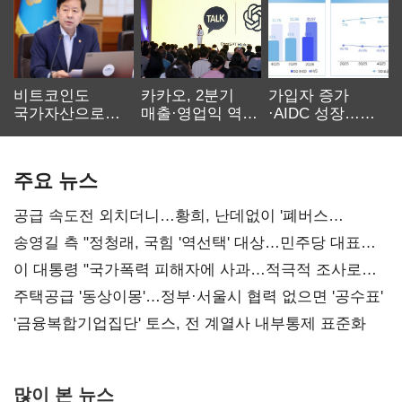
비트코인도
카카오, 2분기
가입자 증가
국가자산으로…'
매출·영업익 역대
·AIDC 성장…
보관·평가·처분'
최대…에이전트
SKT 2분기 성장
기준은 숙제
AI 수익화 관건
본궤도
주요 뉴스
공급 속도전 외치더니…황희, 난데없이 '폐버스
리모델링' 제안
송영길 측 "정청래, 국힘 '역선택' 대상…민주당 대표로
총선 지휘 못해"
이 대통령 "국가폭력 피해자에 사과…적극적 조사로
진실 밝혀야"
주택공급 '동상이몽'…정부·서울시 협력 없으면 '공수표'
'금융복합기업집단' 토스, 전 계열사 내부통제 표준화
많이 본 뉴스