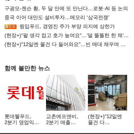
구광모-젠슨 황, 두 달 만에 또 만난다…로봇·AI 등 논의
중국 이어 대만도 설비투자…메모리 ‘삼국전쟁’
윙입푸드, 경영진 주가 부양 의지에 상한가
(현장+)"팔 생각 접고 호가 높여요"…'덜 똘똘한 한 채'
20억 키맞추기
(현장+)"12일엔 물건 다 들어와요"…빈 매대 채우며 문
연 홈플러스
함께 볼만한 뉴스
롯데웰푸드,
교촌에프앤비,
(현장+)"12일엔
2분기 영업익
2분기 매출
물건 다
89%↑…해외
1323억원…
들어와요"…빈