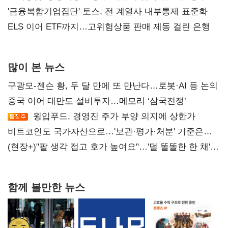
'금융복합기업집단' 토스, 전 계열사 내부통제 표준화
ELS 이어 ETF까지…고위험상품 판매 제동 걸린 은행
많이 본 뉴스
구광모-젠슨 황, 두 달 만에 또 만난다…로봇·AI 등 논의
중국 이어 대만도 설비투자…메모리 ‘삼국전쟁’
윙입푸드, 경영진 주가 부양 의지에 상한가
비트코인도 국가자산으로…'보관·평가·처분' 기준은
숙제
(현장+)"팔 생각 접고 호가 높여요"…'덜 똘똘한 한 채'
20억 키맞추기
함께 볼만한 뉴스