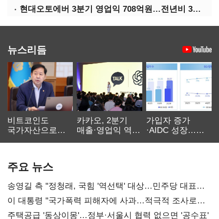
현대오토에버 3분기 영업익 708억원…전년비 34.8%↑
뉴스리듬
비트코인도
카카오, 2분기
가입자 증가
국가자산으로…'
매출·영업익 역대
·AIDC 성장…
보관·평가·처분'
최대…에이전트
SKT 2분기 성장
기준은 숙제
AI 수익화 관건
본궤도
주요 뉴스
송영길 측 "정청래, 국힘 '역선택' 대상…민주당 대표로
총선 지휘 못해"
이 대통령 "국가폭력 피해자에 사과…적극적 조사로
진실 밝혀야"
주택공급 '동상이몽'…정부·서울시 협력 없으면 '공수표'