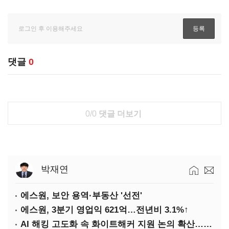
댓글
0
0/0
댓글 더보기
박재연
에스원, 보안 용역·부동산 '선전'
에스원, 3분기 영업익 621억…전년비 3.1%↑
AI 해킹 고도화 속 화이트해커 지원 논의 확산…'버그바운티' 재조명