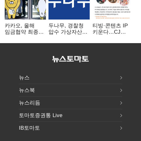
카카오, 올해
두나무, 경찰청
티빙·콘텐츠 IP
임금협약 최종
압수 가상자산
키운다…CJ
타결…연봉 6.3%
보관 맡는다…
ENM, 하반기
인상·격려금
커스터디 사업
글로벌 확장 가속
300만원
최종 낙찰
뉴스
뉴스북
뉴스리듬
토마토증권통 Live
IB토마토