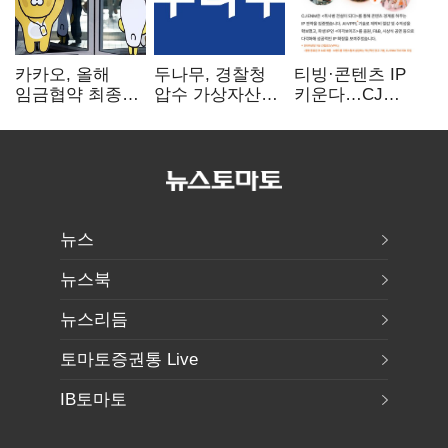
카카오, 올해
두나무, 경찰청
티빙·콘텐츠 IP
임금협약 최종
압수 가상자산
키운다…CJ
타결…연봉 6.3%
보관 맡는다…
ENM, 하반기
인상·격려금
커스터디 사업
글로벌 확장 가속
300만원
최종 낙찰
뉴스
뉴스북
뉴스리듬
토마토증권통 Live
IB토마토