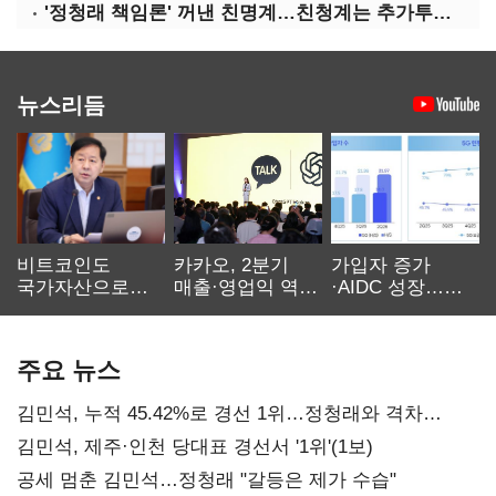
'정청래 책임론' 꺼낸 친명계…친청계는 추가투표 때리기
뉴스리듬
비트코인도
카카오, 2분기
가입자 증가
국가자산으로…'
매출·영업익 역대
·AIDC 성장…
보관·평가·처분'
최대…에이전트
SKT 2분기 성장
기준은 숙제
AI 수익화 관건
본궤도
주요 뉴스
김민석, 누적 45.42%로 경선 1위…정청래와 격차
0.86%p(2보)
김민석, 제주·인천 당대표 경선서 '1위'(1보)
공세 멈춘 김민석…정청래 "갈등은 제가 수습"