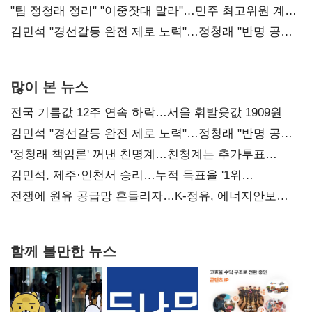
"팀 정청래 정리" "이중잣대 말라"…민주 최고위원 계파
다툼 격화
김민석 "경선갈등 완전 제로 노력"…정청래 "반명 공세
사과부터"
많이 본 뉴스
전국 기름값 12주 연속 하락…서울 휘발윳값 1909원
김민석 "경선갈등 완전 제로 노력"…정청래 "반명 공세
사과부터"
'정청래 책임론' 꺼낸 친명계…친청계는 추가투표
때리기
김민석, 제주·인천서 승리…누적 득표율 '1위
탈환'(종합)
전쟁에 원유 공급망 흔들리자…K-정유, 에너지안보
핵심으로 재부상
함께 볼만한 뉴스