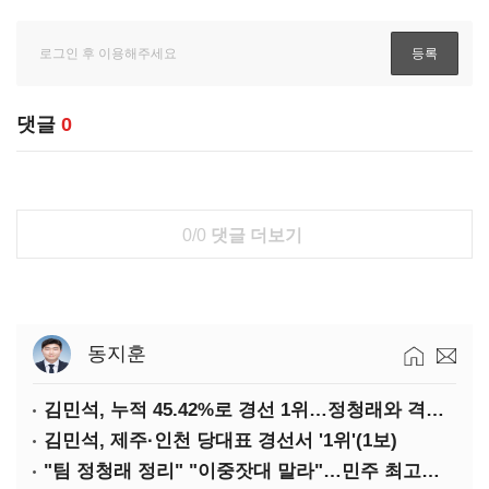
댓글
0
0/0
댓글 더보기
동지훈
김민석, 누적 45.42%로 경선 1위…정청래와 격차 0.86%p(2보)
김민석, 제주·인천 당대표 경선서 '1위'(1보)
"팀 정청래 정리" "이중잣대 말라"…민주 최고위원 계파 다툼 격화