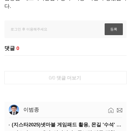
다.
댓글
0
0/0
댓글 더보기
이범종
(지스타2025)넷마블 게임패드 활용, 몬길 '수석' 7대죄 '차석'