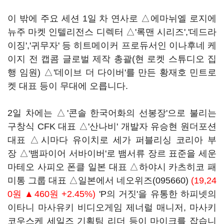
이 밖에 주요 세션 1일 차 연사로 △에마뉘엘 로지에
뉴주 마켓 인텔리전스 디렉터 △'록맨 시리즈','데드라
이징','귀무자' 등 히트메이커 프로듀서인 이나후네 케
이지 전 캡콤 글로벌 제작 총괄(현 로켓 스튜디오 집
행 임원) △'데이브 더 다이버'를 만든 황재호 민트로
켓 대표 등이 무대에 오릅니다.
2일 차에는 △'콘솔 한국어화의 선봉장'으로 불리는
구창식 CFK 대표 △'산나비' 개발자 유승현 원더포션
대표 △시마다 유이치로 세가 퍼블리싱 코리아 부
장 △'뱀파이어 서바이버'로 뱀서류 장르 표준을 세운
마테오 사피오 폰클 일본 대표 △하야시 카츠히코 패
미통 그룹 대표 △일본에서
네오위즈(095660)
(19,24
0원 ▲460원 +2.45%)
'P의 거짓'을 유통한 하피넷의
이타니 마사유키 비디오게임 제너럴 매니저, 마사키
코우스케 세일즈 기획팀 리더 등이 마이크를 잡습니