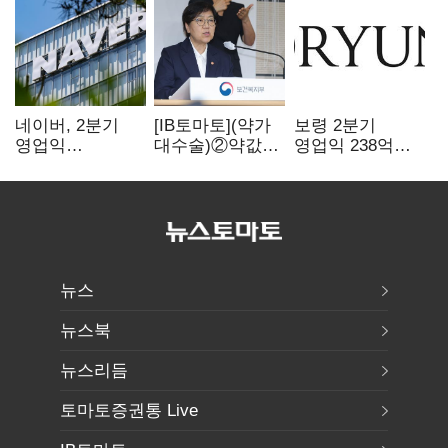
네이버, 2분기
[IB토마토](약가
보령 2분기
영업익
대수술)②약값
영업익 238억…
5203억원…
깎이자 R&D부터
전년 대비 6.2%↓
전년비 0.2%
축소…제약업계
감소
비상경영 돌입
뉴스
뉴스북
뉴스리듬
토마토증권통 Live