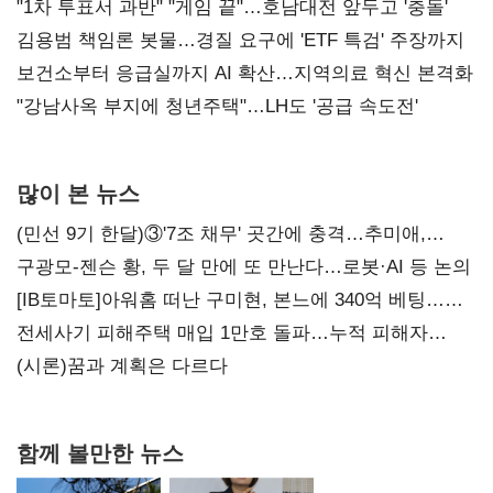
불복'
"1차 투표서 과반" "게임 끝"…호남대전 앞두고 '충돌'
김용범 책임론 봇물…경질 요구에 'ETF 특검' 주장까지
보건소부터 응급실까지 AI 확산…지역의료 혁신 본격화
"강남사옥 부지에 청년주택"…LH도 '공급 속도전'
많이 본 뉴스
(민선 9기 한달)③'7조 채무' 곳간에 충격…추미애,
20년만에 '비상재정' 선언 승부수
구광모-젠슨 황, 두 달 만에 또 만난다…로봇·AI 등 논의
[IB토마토]아워홈 떠난 구미현, 본느에 340억 베팅…
가족 지배체제 구축
전세사기 피해주택 매입 1만호 돌파…누적 피해자
4만278명
(시론)꿈과 계획은 다르다
함께 볼만한 뉴스