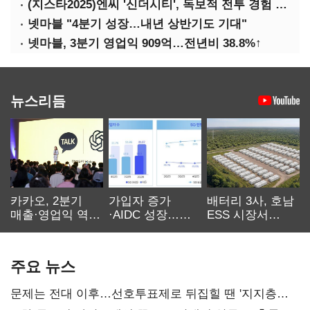
(지스타2025)엔씨 '신더시티', 독보적 전투 경험 필요
넷마블 "4분기 성장…내년 상반기도 기대"
넷마블, 3분기 영업익 909억…전년비 38.8%↑
뉴스리듬
카카오, 2분기
가입자 증가
배터리 3사, 호남
매출·영업익 역대
·AIDC 성장…
ESS 시장서
최대…에이전트
SKT 2분기 성장
‘격돌’
AI 수익화 관건
본궤도
주요 뉴스
문제는 전대 이후…선호투표제로 뒤집힐 땐 '지지층