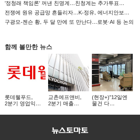
'정청래 책임론' 꺼낸 친명계…친청계는 추가투표
때리기
전쟁에 원유 공급망 흔들리자…K-정유, 에너지안보
핵심으로 재부상
구광모-젠슨 황, 두 달 만에 또 만난다…로봇·AI 등 논의
함께 볼만한 뉴스
롯데웰푸드,
교촌에프앤비,
(현장+)"12일엔
2분기 영업익
2분기 매출
물건 다
89%↑…해외
1323억원…
들어와요"…빈
사업이 실적 견인
전년보다 4.9%↑
매대 채우며 문
연 홈플러스