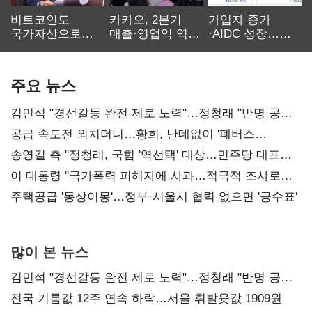
비트코인도
카카오, 2분기
가입자 증가
국가자산으로…'
매출·영업익 역대
·AIDC 성장…
보관·평가·처분'
최대…에이전트
SKT 2분기 성장
기준은 숙제
AI 수익화 관건
본궤도
주요 뉴스
김민석 "경선갈등 완전 제로 노력"…정청래 "반명 공세
사과부터"
공급 속도전 외치더니…황희, 난데없이 '폐버스
리모델링' 제안
송영길 측 "정청래, 국힘 '역선택' 대상…민주당 대표로
총선 지휘 못해"
이 대통령 "국가폭력 피해자에 사과…적극적 조사로
진실 밝혀야"
주택공급 '동상이몽'…정부·서울시 협력 없으면 '공수표'
많이 본 뉴스
김민석 "경선갈등 완전 제로 노력"…정청래 "반명 공세
사과부터"
전국 기름값 12주 연속 하락…서울 휘발윳값 1909원