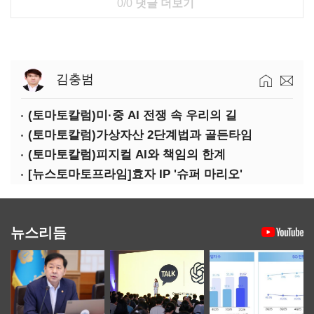
0/0
댓글 더보기
김충범
(토마토칼럼)미·중 AI 전쟁 속 우리의 길
(토마토칼럼)가상자산 2단계법과 골든타임
(토마토칼럼)피지컬 AI와 책임의 한계
[뉴스토마토프라임]효자 IP '슈퍼 마리오'
뉴스리듬