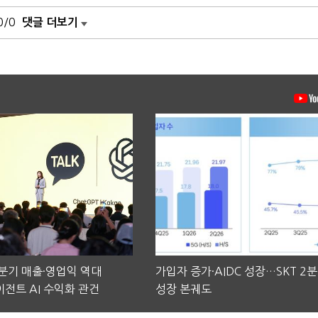
0/0
댓글 더보기
2분기 매출·영업익 역대
가입자 증가·AIDC 성장…SKT 2
전트 AI 수익화 관건
성장 본궤도