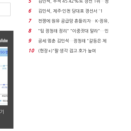
5
김민석, 누적 45.42%로 경선 1위…정
청래와 격차 0.86%p(...
6
김민석, 제주·인천 당대표 경선서 '1
위'(1보)...
7
전쟁에 원유 공급망 흔들리자…K-정유,
에너지안보 핵심...
8
"팀 정청래 정리" "이중잣대 말라"…민
주 최고위원 계파 다...
9
공세 멈춘 김민석…정청래 "갈등은 제
가 수습"
10
(현장+)"팔 생각 접고 호가 높여
요"…'덜 똘똘한 한 채' 20...
분기