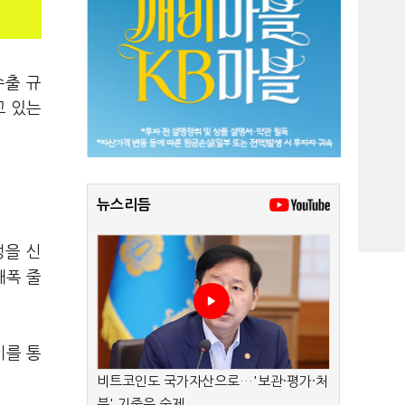
수출 규
고 있는
뉴스리듬
정을 신
대폭 줄
이를 통
비트코인도 국가자산으로…'보관·평가·처
분' 기준은 숙제