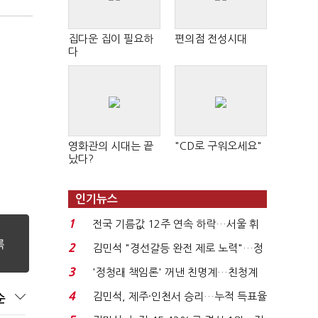
집다운 집이 필요하
편의점 전성시대
다
영화관의 시대는 끝
"CD로 구워오세요"
났다?
인기뉴스
1
전국 기름값 12주 연속 하락…서울 휘
발윳값 1909원...
2
김민석 "경선갈등 완전 제로 노력"…정
청래 "반명 공세 사...
3
'정청래 책임론' 꺼낸 친명계…친청계
는 추가투표 때리기...
4
김민석, 제주·인천서 승리…누적 득표율
순
'1위 탈환'(종합)...