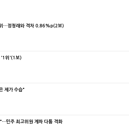
1위…정청래와 격차 0.86%p(2보)
1위'(1보)
은 제가 수습"
라"…민주 최고위원 계파 다툼 격화