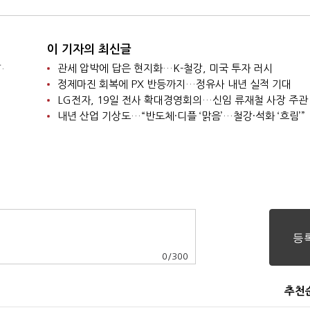
이 기자의 최신글
.
관세 압박에 답은 현지화…K-철강, 미국 투자 러시
정제마진 회복에 PX 반등까지…정유사 내년 실적 기대
LG전자, 19일 전사 확대경영회의…신임 류재철 사장 주관
내년 산업 기상도…“반도체·디플 ‘맑음’…철강·석화 ‘흐림’”
0
/
300
추천