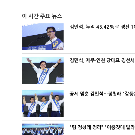
이 시간 주요 뉴스
김민석, 누적 45.42%로 경선 
김민석, 제주·인천 당대표 경선서 '
공세 멈춘 김민석…정청래 "갈등
"팀 정청래 정리" "이중잣대 말