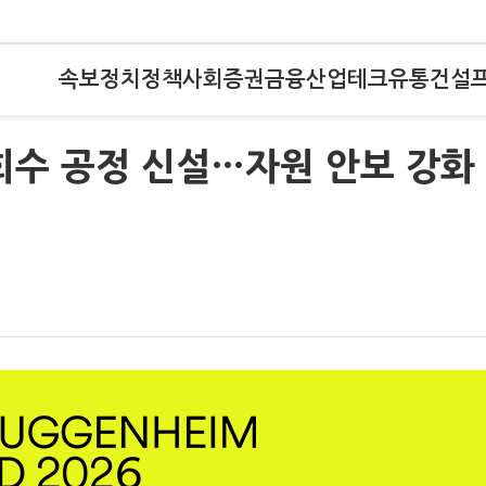
속보
정치
정책
사회
증권
금융
산업
테크
유통
건설
회수 공정 신설…자원 안보 강화