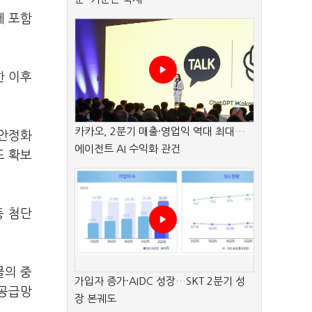
에 포함
한 이후
카카오, 2분기 매출·영업익 역대 최대…
 안정화
에이전트 AI 수익화 관건
도 확보
등 첨단
물의 중
가입자 증가·AIDC 성장…SKT 2분기 성
 공급망
장 본궤도