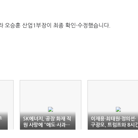
라 오승훈 산업1부장이 최종 확인·수정했습니다.
우
SK에너지, 공장 화재 직
이재용·최태원·정의선·
원 사망에 “애도·사과…
구광모, 트럼프와 8시
재발방지책 마련”
골프 회동