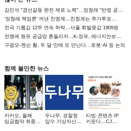
김민석 "경선갈등 완전 제로 노력"…정청래 "반명 공세
사과부터"
'정청래 책임론' 꺼낸 친명계…친청계는 추가투표
때리기
전국 기름값 12주 연속 하락…서울 휘발윳값 1909원
전쟁에 원유 공급망 흔들리자…K-정유, 에너지안보
핵심으로 재부상
구광모-젠슨 황, 두 달 만에 또 만난다…로봇·AI 등 논의
함께 볼만한 뉴스
카카오, 올해
두나무, 경찰청
티빙·콘텐츠 IP
임금협약 최종
압수 가상자산
키운다…CJ
타결…연봉 6.3%
보관 맡는다…
ENM, 하반기