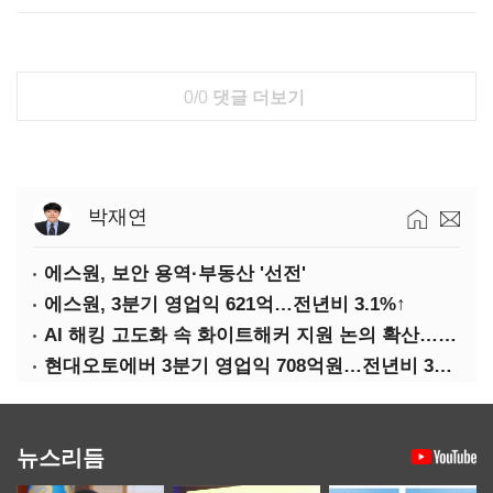
0/0
댓글 더보기
박재연
에스원, 보안 용역·부동산 '선전'
에스원, 3분기 영업익 621억…전년비 3.1%↑
AI 해킹 고도화 속 화이트해커 지원 논의 확산…'버그바운티' 재조명
현대오토에버 3분기 영업익 708억원…전년비 34.8%↑
뉴스리듬