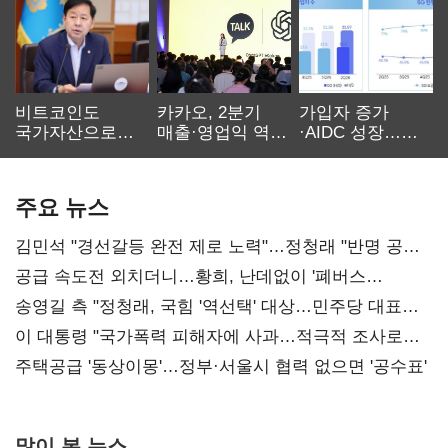
비트코인도
카카오, 2분기
가입자 증가
국가자산으로…'
매출·영업익 역대
·AIDC 성장…
보관·평가·처분'
최대…에이전트
SKT 2분기 성장
기준은 숙제
AI 수익화 관건
본궤도
주요 뉴스
김민석 "경선갈등 완전 제로 노력"…정청래 "반명 공세
사과부터"
공급 속도전 외치더니…황희, 난데없이 '폐버스
리모델링' 제안
송영길 측 "정청래, 국힘 '역선택' 대상…민주당 대표로
총선 지휘 못해"
이 대통령 "국가폭력 피해자에 사과…적극적 조사로
진실 밝혀야"
주택공급 '동상이몽'…정부·서울시 협력 없으면 '공수표'
많이 본 뉴스