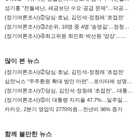
구조혁신
성기홍 "전월세난, 세금보단 수요·공급 문제"…닥공
시사
(정기여론조사)②당심·호남, 김민석-정청래 '초접전'
(정기여론조사)③2순위, 10명 중 4명 '송영길'…정청래
'한 자릿수'
(정기여론조사)④최고위원 최민희·박선원 '양강'…
서미화·이성윤·임미애 뒤이어
많이 본 뉴스
(정기여론조사)②당심·호남, 김민석-정청래 '초접전'
삼전닉스 “주주환원 확대 방안 마련”…로이터에 성명
보내
(정기여론조사)①당심, 김민석·정청래 '초접전'…대통령
지지도 '50% 아래로'(종합)
(정기여론조사)⑤이 대통령 지지율 47.7%…일주일
만에 다시 40%대
카카오, 2분기 영업익 2770억원…전년비 36% 증가
함께 볼만한 뉴스