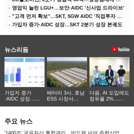
영업익 늘린 LGU+…보안·AIDC '신사업 드라이브'
"고객 먼저 확보"…SKT, 5GW AIDC '직접투자 최소화'
가입자 증가·AIDC 성장…SKT 2분기 성장 본궤도
뉴스리듬
가입자 증가
배터리 3사, 호남
다음, AI 도입에도
·AIDC 성장…
ESS 시장서
점유율 2%…
SKT 2분기 성장
‘격돌’
에이전트
본궤도
차별화가 관건
주요 뉴스
'1400조' 국유자산 통합관리…반도체 넘어 주력산업