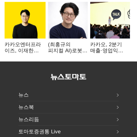
카카오엔터프라
(최홍규의
카카오, 2분기
이즈, 이재한
피지컬 AI)로봇이
매출·영업익
신임 대표 선임
사람을 먹여
역대 최대…
살린다, 그런데
에이전트 AI
언제 먹여야
수익화 관건
할지는 모른다
뉴스
뉴스북
뉴스리듬
토마토증권통 Live