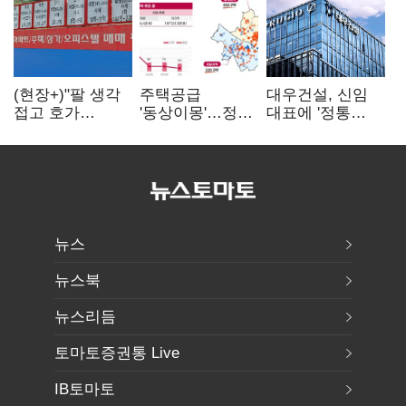
(현장+)"팔 생각
주택공급
대우건설, 신임
접고 호가
'동상이몽'…정부
대표에 '정통
높여요"…'덜
·서울시 협력
대우맨' 이강석
똘똘한 한 채'
없으면 '공수표'
부사장 내정
20억 키맞추기
뉴스
뉴스북
뉴스리듬
토마토증권통 Live
IB토마토