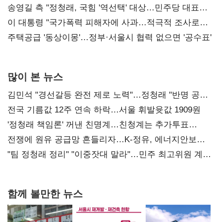
리모델링' 제안
송영길 측 "정청래, 국힘 '역선택' 대상…민주당 대표로
총선 지휘 못해"
이 대통령 "국가폭력 피해자에 사과…적극적 조사로
진실 밝혀야"
주택공급 '동상이몽'…정부·서울시 협력 없으면 '공수표'
많이 본 뉴스
김민석 "경선갈등 완전 제로 노력"…정청래 "반명 공세
사과부터"
전국 기름값 12주 연속 하락…서울 휘발윳값 1909원
'정청래 책임론' 꺼낸 친명계…친청계는 추가투표
때리기
전쟁에 원유 공급망 흔들리자…K-정유, 에너지안보
핵심으로 재부상
"팀 정청래 정리" "이중잣대 말라"…민주 최고위원 계파
다툼 격화
함께 볼만한 뉴스