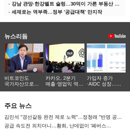
강남 관망·한강벨트 술렁…30억이 가른 부동산 민심
세제로는 역부족…정부 '공급대책' 만지작
뉴스리듬
비트코인도
카카오, 2분기
가입자 증가
국가자산으로…'
매출·영업익 역대
·AIDC 성장…
보관·평가·처분'
최대…에이전트
SKT 2분기 성장
기준은 숙제
AI 수익화 관건
본궤도
주요 뉴스
김민석 "경선갈등 완전 제로 노력"…정청래 "반명 공세
사과부터"
공급 속도전 외치더니…황희, 난데없이 '폐버스