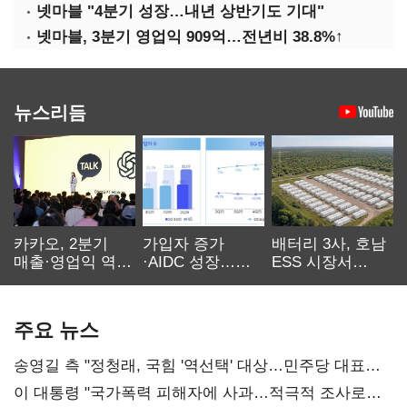
넷마블 "4분기 성장…내년 상반기도 기대"
넷마블, 3분기 영업익 909억…전년비 38.8%↑
뉴스리듬
카카오, 2분기
가입자 증가
배터리 3사, 호남
매출·영업익 역대
·AIDC 성장…
ESS 시장서
최대…에이전트
SKT 2분기 성장
‘격돌’
AI 수익화 관건
본궤도
주요 뉴스
송영길 측 "정청래, 국힘 '역선택' 대상…민주당 대표로
총선 지휘 못해"
이 대통령 "국가폭력 피해자에 사과…적극적 조사로