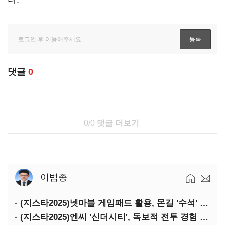
댓글
0
0/0
댓글 더보기
이범종
(지스타2025)넷마블 게임패드 활용, 몬길 '수석' 7대죄 '차석'
(지스타2025)엔씨 '신더시티', 독보적 전투 경험 필요