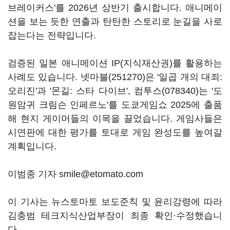
브레이커스'를 2026년 상반기 출시합니다. 애니메이
션을 보는 듯한 연출과 탄탄한 스토리로 눈길을 사로
잡는다는 전략입니다.
검증된 일본 애니메이션 IP(지식재산권)를 활용하는
사례도 있습니다.
넷마블(251270)
은 '일곱 개의 대죄:
오리진'과 '몬길: 스타 다이브',
컴투스(078340)
는 '도
원암귀 크림슨 인페르노'를 도쿄게임쇼 2025에 출품
해 현지 게이머들의 이목을 끌었습니다. 게임사들은
시연판에 대한 평가를 토대로 게임 완성도를 높여갈
계획입니다.
이범종 기자 smile@etomato.com
이 기사는 뉴스토마토 보도준칙 및 윤리강령에 따라
김충범 테크지식산업부장이 최종 확인·수정했습니
다.