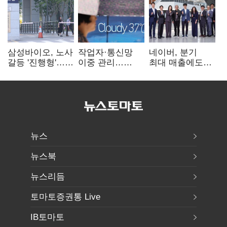
삼성바이오, 노사
작업자·통신망
네이버, 분기
갈등 '진행형'…
이중 관리…
최대 매출에도
파업 여파 촉각
통신3사, 폭염
영업익 감소…AI
비상대응 돌입
팩토리 속도
뉴스
뉴스북
뉴스리듬
토마토증권통 Live
IB토마토