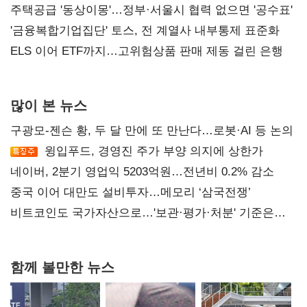
진실 밝혀야"
주택공급 '동상이몽'…정부·서울시 협력 없으면 '공수표'
'금융복합기업집단' 토스, 전 계열사 내부통제 표준화
ELS 이어 ETF까지…고위험상품 판매 제동 걸린 은행
많이 본 뉴스
구광모-젠슨 황, 두 달 만에 또 만난다…로봇·AI 등 논의
윙입푸드, 경영진 주가 부양 의지에 상한가
네이버, 2분기 영업익 5203억원…전년비 0.2% 감소
중국 이어 대만도 설비투자…메모리 ‘삼국전쟁’
비트코인도 국가자산으로…'보관·평가·처분' 기준은
숙제
함께 볼만한 뉴스