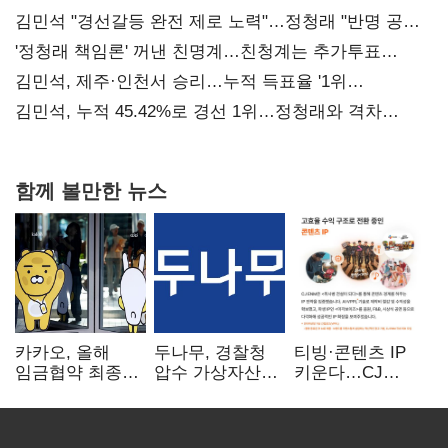
김민석 "경선갈등 완전 제로 노력"…정청래 "반명 공세
사과부터"
'정청래 책임론' 꺼낸 친명계…친청계는 추가투표
때리기
김민석, 제주·인천서 승리…누적 득표율 '1위
탈환'(종합)
김민석, 누적 45.42%로 경선 1위…정청래와 격차
0.86%p(2보)
함께 볼만한 뉴스
카카오, 올해
두나무, 경찰청
티빙·콘텐츠 IP
임금협약 최종
압수 가상자산
키운다…CJ
타결…연봉 6.3%
보관 맡는다…
ENM, 하반기
인상·격려금
커스터디 사업
글로벌 확장 가속
300만원
최종 낙찰