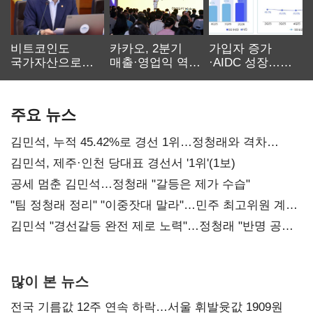
비트코인도
카카오, 2분기
가입자 증가
국가자산으로…'
매출·영업익 역대
·AIDC 성장…
보관·평가·처분'
최대…에이전트
SKT 2분기 성장
기준은 숙제
AI 수익화 관건
본궤도
주요 뉴스
김민석, 누적 45.42%로 경선 1위…정청래와 격차
0.86%p(2보)
김민석, 제주·인천 당대표 경선서 '1위'(1보)
공세 멈춘 김민석…정청래 "갈등은 제가 수습"
"팀 정청래 정리" "이중잣대 말라"…민주 최고위원 계파
다툼 격화
김민석 "경선갈등 완전 제로 노력"…정청래 "반명 공세
사과부터"
많이 본 뉴스
전국 기름값 12주 연속 하락…서울 휘발윳값 1909원