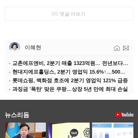
0/0
댓글 더보기
이혜현
교촌에프앤비, 2분기 매출 1323억원… 전년보다 4.9%↑
현대지에프홀딩스, 2분기 영업익 15.6%↑…500억 규모 자사주 매입
롯데쇼핑, 백화점 호조에 2분기 영업익 121% 급증
과징금 '폭탄' 맞은 쿠팡…상장 5년 만에 최대 손실
뉴스리듬