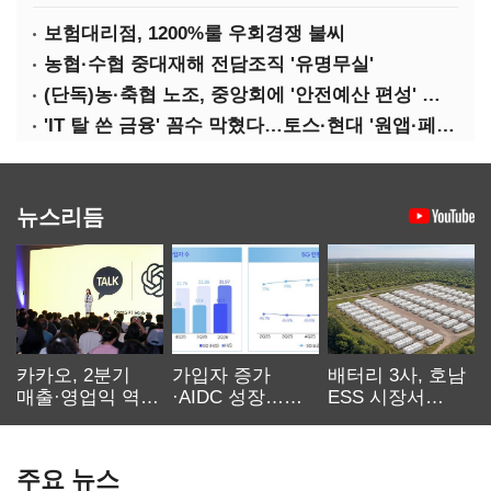
보험대리점, 1200%룰 우회경쟁 불씨
농협·수협 중대재해 전담조직 '유명무실'
(단독)농·축협 노조, 중앙회에 '안전예산 편성' 요구
'IT 탈 쓴 금융' 꼼수 막혔다…토스·현대 '원앱·페이' 전략 수정 불가피
뉴스리듬
카카오, 2분기
가입자 증가
배터리 3사, 호남
매출·영업익 역대
·AIDC 성장…
ESS 시장서
최대…에이전트
SKT 2분기 성장
‘격돌’
AI 수익화 관건
본궤도
주요 뉴스