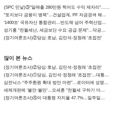
(SPC 민낯)③"일매출 280만원 찍어도 수익 제자리"…
점주 울리는 '상시 할인'
"토지보다 금융이 병목"…건설업계, PF 자금경색 해소
목소리
'1400조' 국유자산 통합관리…반도체 넘어 주력산업
구조혁신
성기홍 "전월세난, 세금보단 수요·공급 문제"…닥공
시사
(정기여론조사)②당심·호남, 김민석-정청래 '초접전'
많이 본 뉴스
(정기여론조사)②당심·호남, 김민석-정청래 '초접전'
(정기여론조사)①당심, 김민석·정청래 '초접전'…대통령
지지도 '50% 아래로'(종합)
삼전닉스 “주주환원 확대 방안 마련”…로이터에 성명
보내
세제개편에 ‘불안·불만’…오세훈 "전월세 구하기 더
힘들어질 것"
(정기여론조사)⑤이 대통령 지지율 47.7%…일주일
만에 다시 40%대