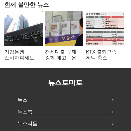
함께 볼만한 뉴스
기업은행,
전세대출 규제
KTX 출퇴근족
소비자피해보상
강화 예고…은행
혜택 축소…
부실심사·
"혼선 커질 것"
대중교통
보이스피싱 공시
소득공제 개편
위반
뉴스
뉴스북
뉴스리듬