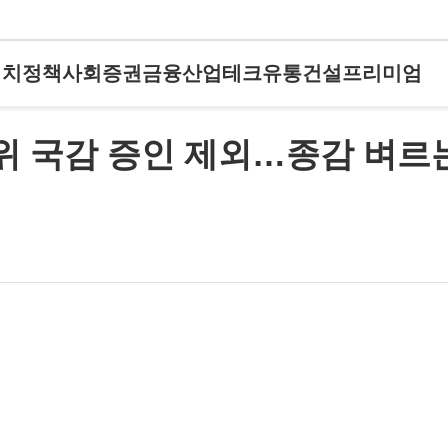
정치
정책
사회
증권
금융
산업
테크
유통
건설
프리미엄
위 국감 증인 제외…종감 벼르