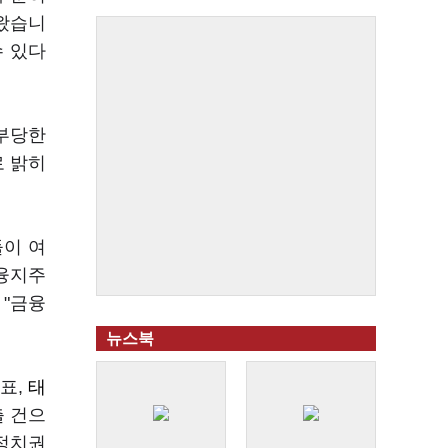
해왔습니
수 있다
"부당한
로 밝히
들이 여
금융지주
 "금융
뉴스북
표,
태
출 건으
 정치권