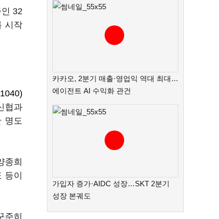
인 32
를 시작
카카오, 2분기 매출·영업익 역대 최대…
에이전트 AI 수익화 관건
1040)
 신협과
한 명도
 양종희
 등이
가입자 증가·AIDC 성장…SKT 2분기
성장 본궤도
 꾸준히