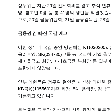
정무위는 지난 29일 전체회의를 열고 추석 연휴
명, 참고인 9명 등 총 41명의 명단을 의결
으로, 20일 금융위원회, 21일 금융감독원, 2
금융권 김 빠진 국감 예고
이번 정무위 국감 증인 명단에는
KT(030200)
,
올리브영,
SK(034730)
그룹 등 굵직한 기업 총
새마을금고 회장, 메리츠금융 부회장 등 일부에
포함되지 않았습니다.
일부 의원들은 정무위 현안을 사실상 외면한 
KB금융(105560)
지주 회장, 5대 은행장, 김
거론되고 있습니다.
은행권은 그동안 가산금리 산정 과정의 불투명성