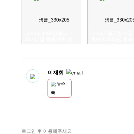
코스피, 3400선 붕괴…
코스피, 외국인·기관
10거래일 만에 하락 전
매수에 3430선 회복
환
이재희
뉴스
북