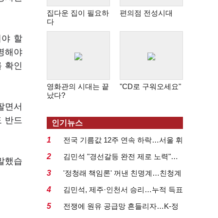
집다운 집이 필요하
편의점 전성시대
다
해야 할
규명해야
를 확인
영화관의 시대는 끝
"CD로 구워오세요"
났다?
 팔면서
도 반드
인기뉴스
1
전국 기름값 12주 연속 하락…서울 휘
발윳값 1909원...
2
김민석 "경선갈등 완전 제로 노력"…
 말했습
정청래 "반명 공세 사...
3
'정청래 책임론' 꺼낸 친명계…친청계
는 추가투표 때리기...
4
김민석, 제주·인천서 승리…누적 득표
율 '1위 탈환'(종합)...
5
전쟁에 원유 공급망 흔들리자…K-정