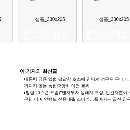
정무위 국감도 서는 김
생보사, 건강보험 봇
영섭 KT 대표, 해킹 책
물…CSM 확대 전쟁
임 집중 추궁 예정
이 기자의 최신글
대통령 금융 입법 답답함 호소에 친명계 정무위 무더기
꺼지지 않는 농협중앙회 이전 불씨
은행 이어 인뱅도 신용대출 조이기…좁아지는 급전 창