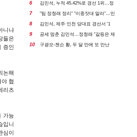
유, 에너지안보 핵심...
6
김민석, 누적 45.42%로 경선 1위…정
청래와 격차 0.86%p(...
7
"팀 정청래 정리" "이중잣대 말라"…민
주 최고위원 계파 다...
8
김민석, 제주·인천 당대표 경선서 '1
 아니냐
위'(1보)...
9
공세 멈춘 김민석…정청래 "갈등은 제
행장들은
가 수습"
10
구광모-젠슨 황, 두 달 만에 또 만난
이 증인
다…로봇·AI 등 논...
 의논해
여야 협
 메리츠
를 가능
모습입니
 관심이