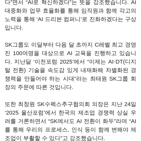
다
”
면서
“AI
로 혁신하겠다
”
는 뜻을 강조했습니다
. AI
대중화와 업무 효율화를 통해 임직원과 함께 각고의
노력을 통해
‘AI
드리븐 컴퍼니
’
로 진화하겠다는 구상
입니다
.
SK
그룹도 이달부터 다음 달 초까지
C
레벨 최고 경영
진
100
여명을 대상으로
AI
교육을 진행하고 있습니
다
.
지난달
‘
이천포럼
2025’
에서
“
이제는
AI
·
DT(
디지
털 전환
)
기술을 속도감 있게 내재화해 차별화된 경
쟁력을 만들어야 하는 시대
”
라는 최태원
SK
그룹 회
장의 주문에 따른 것입니다
.
또한 최창원
SK
수펙스추구협의회 의장은 지난
24
일
‘2025
울산포럼
’
에서 한국의 제조업 경쟁력 상실 우
려를 거론하면서
“SK
에서도
AI
전환이 화두
”
라며
“AI
를 통해 우리의 프로세스
,
인식 등이 함께 변해야 제
조업이 부활할 수 있다
”
고 강조했습니다
.