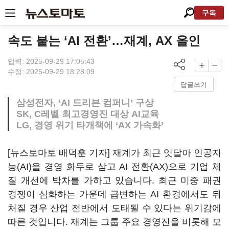
구독
속도 붙는 ‘AI 전환’…재계, AX 올인
입력: 2025-09-29 17:05:43
수정: 2025-09-29 18:28:09
답글쓰기
삼성전자, ‘AI 드리븐 컴퍼니’ 구상
SK, C레벨 최고경영진 대상 AI교육
LG, 경영 위기 타개책에 ‘AX 가속화’
[뉴스토마토 배덕훈 기자] 재계가 최근 잇달아 인공지
능
(AI)
을 경영 화두로 삼고
AI
전환(AX)으로 기업 체
질 개선에 박차를 가하고 있습니다
.
최근 미중 패권
경쟁이 심화하는 가운데 급변하는
AI
환경에서도 뒤
처질 경우 산업 전반에서 도태될 수 있다는 위기감에
따른 것입니다
.
재계는 그룹 주요 경영진을 비롯해 모