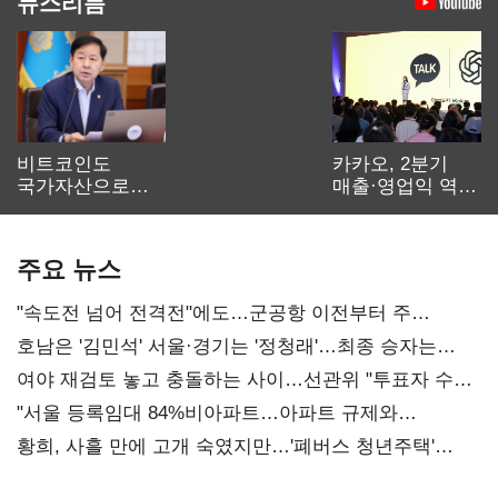
뉴스리듬
비트코인도
카카오, 2분기
국가자산으로…'
매출·영업익 역대
보관·평가·처분'
최대…에이전트
기준은 숙제
AI 수익화 관건
주요 뉴스
"속도전 넘어 전격전"에도…군공항 이전부터 주
52시간까지 '뇌관'
호남은 '김민석' 서울·경기는 '정청래'…최종 승자는
'안갯속'
여야 재검토 놓고 충돌하는 사이…선관위 "투표자 수
오차 당연"
"서울 등록임대 84%비아파트…아파트 규제와
달리해야"
황희, 사흘 만에 고개 숙였지만…'폐버스 청년주택'
후폭풍