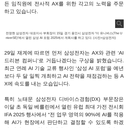
든 임직원에 전사적
AX
를 위한 각고의 노력을 주문
하고 있습니다
.
전영현 삼성전자 대표이사 부회장이 15일 경기 용인시 삼성전자 '더 유니버스(The U
niverSE)'에서 열린 삼성 AI 포럼 2025에서 개회사를 하고 있다. (사진=삼성전자)
29
일 재계에 따르면 먼저 삼성전자는
AX
와 관련
‘AI
드리븐 컴퍼니
’
로 거듭나겠다는 구상을 밝혔습니다
.
최근 연례
AI
기술 교류 행사인
‘
삼성
AI
포럼
’
을 예년
보다 두 달 일찍 개최하고
AI
전략을 재점검하는 등
A
X
에 속도를 내는 모습입니다
.
특히 노태문 삼성전자 디바이스경험
(DX)
부문장은
이달 초 독일 베를린에서 열린 유럽 최대 가전 전시회
IFA 2025
행사에서
“
전 업무 영역의
90%
에
AI
를 적용
해
AI
가 현장에서 판단하고 결정할 수 있도록 하겠