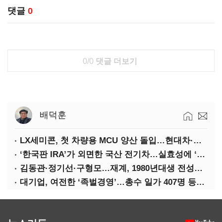
댓글
0
0/0
댓글 더보기
배덕훈
LX세미콘, 첫 차량용 MCU 양산 돌입…현대차·기아에 공급
‘한국판 IRA’가 외면한 국산 전기차…실효성에 ‘의문’
김동관·정기선·구형모…재계, 1980년대생 전성시대
대기업, 여전한 ‘족벌경영’…총수 일가 407명 등기임원