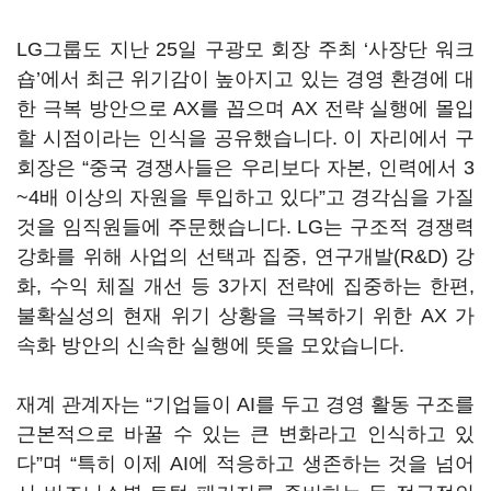
LG
그룹도 지난
25
일 구광모 회장 주최
‘
사장단 워크
숍
’
에서 최근 위기감이 높아지고 있는 경영 환경에 대
한 극복 방안으로
AX
를 꼽으며
AX
전략 실행에 몰입
할 시점이라는 인식을 공유했습니다
.
이 자리에서 구
회장은
“
중국 경쟁사들은 우리보다 자본
,
인력에서
3
~4
배 이상의 자원을 투입하고 있다
”
고 경각심을 가질
것을 임직원들에 주문했습니다
. LG
는 구조적 경쟁력
강화를 위해 사업의 선택과 집중
,
연구개발
(R&D)
강
화
,
수익 체질 개선 등
3
가지 전략에 집중하는 한편
,
불확실성의 현재 위기 상황을 극복하기 위한
AX
가
속화 방안의 신속한 실행에 뜻을 모았습니다
.
재계 관계자는
“
기업들이
AI
를 두고 경영 활동 구조를
근본적으로 바꿀 수 있는 큰 변화라고 인식하고 있
다
”
며
“
특히 이제
AI
에 적응하고 생존하는 것을 넘어