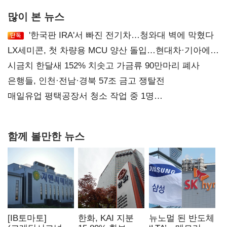
많이 본 뉴스
'한국판 IRA'서 빠진 전기차…청와대 벽에 막혔다
LX세미콘, 첫 차량용 MCU 양산 돌입…현대차·기아에
공급
시금치 한달새 152% 치솟고 가금류 90만마리 폐사
은행들, 인천·전남·경북 57조 금고 쟁탈전
매일유업 평택공장서 청소 작업 중 1명
사망…"안전관리체계 재점검"
함께 볼만한 뉴스
[IB토마토]
한화, KAI 지분
뉴노멀 된 반도체