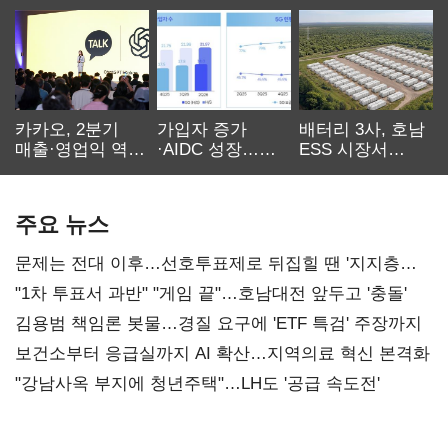
카카오, 2분기
가입자 증가
배터리 3사, 호남
매출·영업익 역대
·AIDC 성장…
ESS 시장서
최대…에이전트
SKT 2분기 성장
‘격돌’
AI 수익화 관건
본궤도
주요 뉴스
문제는 전대 이후…선호투표제로 뒤집힐 땐 '지지층
불복'
"1차 투표서 과반" "게임 끝"…호남대전 앞두고 '충돌'
김용범 책임론 봇물…경질 요구에 'ETF 특검' 주장까지
보건소부터 응급실까지 AI 확산…지역의료 혁신 본격화
"강남사옥 부지에 청년주택"…LH도 '공급 속도전'