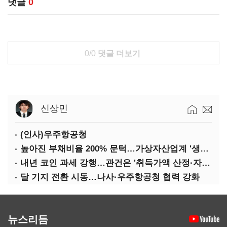
댓글
0
0/0
댓글 더보기
신상민
(인사)우주항공청
높아진 부채비율 200% 문턱…가상자산업계 '생존 시험대'
내년 코인 과세 강행…관건은 '취득가액 산정·자산 이동'
달 기지 전환 시동…나사·우주항공청 협력 강화
뉴스리듬