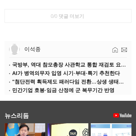
0/0
댓글 더보기
이석종
국방부, 역대 참모총장 사관학교 통합 재검토 요구에 "다양한 의견 수렴해 합리적 시스템 만들 것"
AI가 병역의무자 입영 시기·부대·특기 추천한다
"첨단전력 획득제도 패러다임 전환…상생 생태계 조성해 대체불가 K-방산 도약"
민간기업 호봉·임금 산정에 군 복무기간 반영
뉴스리듬