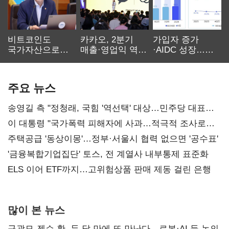
비트코인도
카카오, 2분기
가입자 증가
국가자산으로…'
매출·영업익 역대
·AIDC 성장…
보관·평가·처분'
최대…에이전트
SKT 2분기 성장
기준은 숙제
AI 수익화 관건
본궤도
주요 뉴스
송영길 측 "정청래, 국힘 '역선택' 대상…민주당 대표로
총선 지휘 못해"
이 대통령 "국가폭력 피해자에 사과…적극적 조사로
진실 밝혀야"
주택공급 '동상이몽'…정부·서울시 협력 없으면 '공수표'
'금융복합기업집단' 토스, 전 계열사 내부통제 표준화
ELS 이어 ETF까지…고위험상품 판매 제동 걸린 은행
많이 본 뉴스
구광모-젠슨 황, 두 달 만에 또 만난다…로봇·AI 등 논의