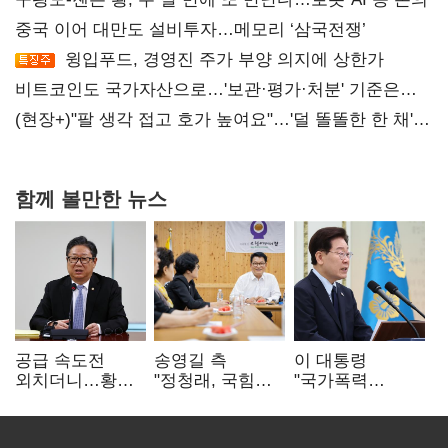
중국 이어 대만도 설비투자…메모리 ‘삼국전쟁’
윙입푸드, 경영진 주가 부양 의지에 상한가
비트코인도 국가자산으로…'보관·평가·처분' 기준은
숙제
(현장+)"팔 생각 접고 호가 높여요"…'덜 똘똘한 한 채'
20억 키맞추기
함께 볼만한 뉴스
공급 속도전
송영길 측
이 대통령
외치더니…황희,
"정청래, 국힘
"국가폭력
난데없이 '폐버스
'역선택' 대상…
피해자에 사과…
리모델링' 제안
민주당 대표로
적극적 조사로
총선 지휘 못해"
진실 밝혀야"