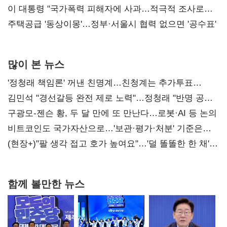
총선 지휘 못해"
이 대통령 "국가폭력 피해자에 사과…적극적 조사로
진실 밝혀야"
주택공급 '동상이몽'…정부·서울시 협력 없으면 '공수표'
많이 본 뉴스
'정청래 책임론' 꺼낸 친명계…친청계는 추가투표
때리기
김민석 "경선갈등 완전 제로 노력"…정청래 "반명 공세
사과부터"
구광모-젠슨 황, 두 달 만에 또 만난다…로봇·AI 등 논의
비트코인도 국가자산으로…'보관·평가·처분' 기준은
숙제
(현장+)"팔 생각 접고 호가 높여요"…'덜 똘똘한 한 채'
20억 키맞추기
함께 볼만한 뉴스