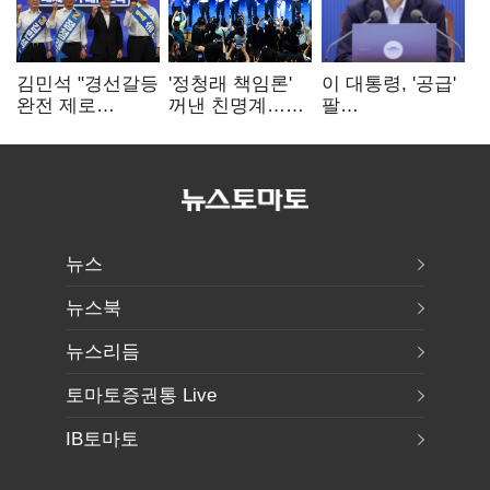
김민석 "경선갈등
'정청래 책임론'
이 대통령, '공급'
완전 제로
꺼낸 친명계…
팔
노력"…정청래
친청계는
걷어붙였는데…
"반명 공세
추가투표 때리기
여 내부선
사과부터"
'부동산
망언'(종합)
뉴스
뉴스북
뉴스리듬
토마토증권통 Live
IB토마토