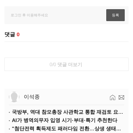
댓글
0
0/0
댓글 더보기
이석종
국방부, 역대 참모총장 사관학교 통합 재검토 요구에 "다양한 의견 수렴해 합리적 시스템 만들 것"
AI가 병역의무자 입영 시기·부대·특기 추천한다
"첨단전력 획득제도 패러다임 전환…상생 생태계 조성해 대체불가 K-방산 도약"