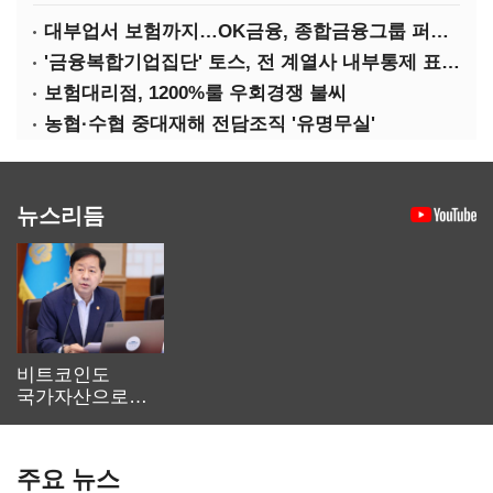
대부업서 보험까지…OK금융, 종합금융그룹 퍼즐 맞춘다
'금융복합기업집단' 토스, 전 계열사 내부통제 표준화
보험대리점, 1200%룰 우회경쟁 불씨
농협·수협 중대재해 전담조직 '유명무실'
뉴스리듬
비트코인도
국가자산으로…'
보관·평가·처분'
기준은 숙제
주요 뉴스