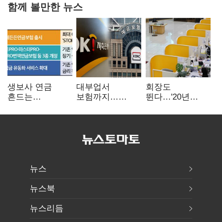
함께 볼만한 뉴스
생보사 연금
대부업서
회장도
흔드는
보험까지…
뛴다…'20년
'증시변동성·
OK금융,
신한' vs '청라
장수리스크'
종합금융그룹
하나' 인천시금고
퍼즐 맞춘다
정면승부
뉴스
뉴스북
뉴스리듬