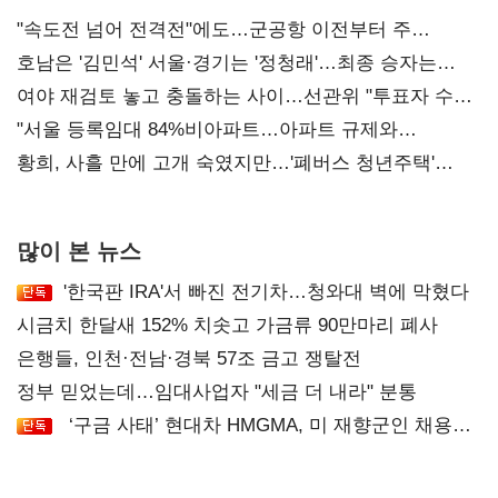
"속도전 넘어 전격전"에도…군공항 이전부터 주
52시간까지 '뇌관'
호남은 '김민석' 서울·경기는 '정청래'…최종 승자는
'안갯속'
여야 재검토 놓고 충돌하는 사이…선관위 "투표자 수
오차 당연"
"서울 등록임대 84%비아파트…아파트 규제와
달리해야"
황희, 사흘 만에 고개 숙였지만…'폐버스 청년주택'
후폭풍
많이 본 뉴스
'한국판 IRA'서 빠진 전기차…청와대 벽에 막혔다
시금치 한달새 152% 치솟고 가금류 90만마리 폐사
은행들, 인천·전남·경북 57조 금고 쟁탈전
정부 믿었는데…임대사업자 "세금 더 내라" 분통
‘구금 사태’ 현대차 HMGMA, 미 재향군인 채용
확대로 분위기 반전