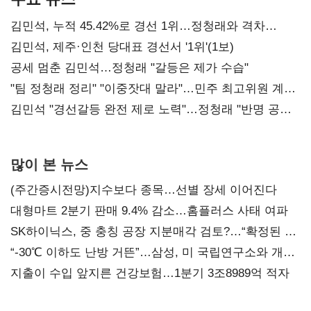
김민석, 누적 45.42%로 경선 1위…정청래와 격차
0.86%p(2보)
김민석, 제주·인천 당대표 경선서 '1위'(1보)
공세 멈춘 김민석…정청래 "갈등은 제가 수습"
"팀 정청래 정리" "이중잣대 말라"…민주 최고위원 계파
다툼 격화
김민석 "경선갈등 완전 제로 노력"…정청래 "반명 공세
사과부터"
많이 본 뉴스
(주간증시전망)지수보다 종목…선별 장세 이어진다
대형마트 2분기 판매 9.4% 감소…홈플러스 사태 여파
SK하이닉스, 중 충칭 공장 지분매각 검토?…“확정된 바
없어”
“-30℃ 이하도 난방 거뜬”…삼성, 미 국립연구소와 개발
협력
지출이 수입 앞지른 건강보험…1분기 3조8989억 적자