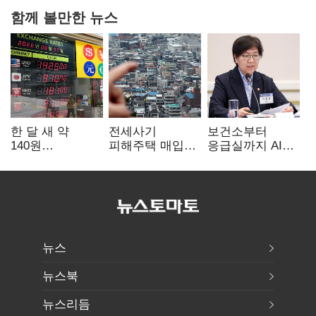
함께 볼만한 뉴스
한 달 새 약
전세사기
보건소부터
140원
피해주택 매입
응급실까지 AI
급락…'역대급
1만호 돌파…
확산…지역의료
엔저'에 원화
누적 피해자
혁신 본격화
변곡점
4만278명
뉴스
뉴스북
뉴스리듬