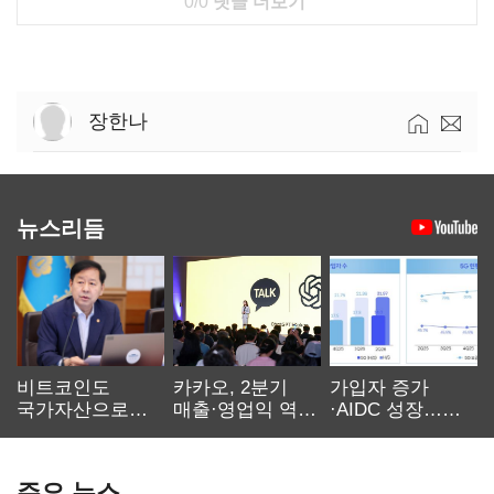
0/0
댓글 더보기
장한나
뉴스리듬
비트코인도
카카오, 2분기
가입자 증가
국가자산으로…'
매출·영업익 역대
·AIDC 성장…
보관·평가·처분'
최대…에이전트
SKT 2분기 성장
기준은 숙제
AI 수익화 관건
본궤도
주요 뉴스