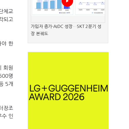
 단체교
부각되고
가입자 증가·AIDC 성장…SKT 2분기 성
장 본궤도
아야 한
지 회원
600명
등 5개
센터장조
우수 인