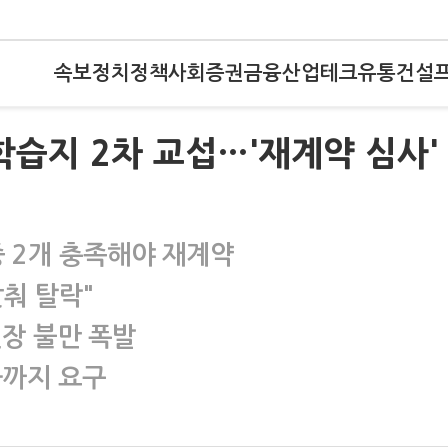
속보
정치
정책
사회
증권
금융
산업
테크
유통
건설
 학습지 2차 교섭…'재계약 심사'
 2개 충족해야 재계약
맞춰 탈락"
현장 불만 폭발
화까지 요구