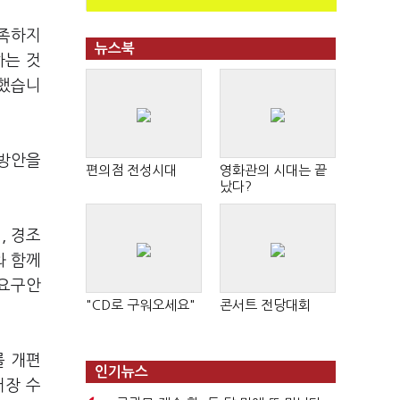
충족하지
뉴스북
하는 것
판했습니
 방안을
편의점 전성시대
영화관의 시대는 끝
났다?
, 경조
와 함께
 요구안
"CD로 구워오세요"
콘서트 전당대회
를 개편
인기뉴스
터장 수