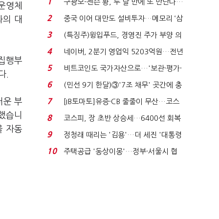
1
구광모-젠슨 황, 두 달 만에 또 만난다…
 운영체
로봇·AI 등 논...
2
중국 이어 대만도 설비투자…메모리 ‘삼
과의 대
국전쟁’
3
(특징주)윙입푸드, 경영진 주가 부양 의
지에 상한가...
4
네이버, 2분기 영업익 5203억원…전년
 집행부
비 0.2% 감소...
5
비트코인도 국가자산으로…'보관·평가·
다.
처분' 기준은 ...
6
(민선 9기 한달)③'7조 채무' 곳간에 충
격…추미애, 20년...
러운 부
7
[IB토마토]유증·CB 줄줄이 무산…코스
닥 벌점 급증에 ...
명했습니
8
코스피, 장 초반 상승세…6400선 회복
을 자동
시도
9
정청래 때리는 '김용'…더 세진 '대통령
최측근' 입...
10
주택공급 '동상이몽'…정부·서울시 협
력 없으면 '공수표'...