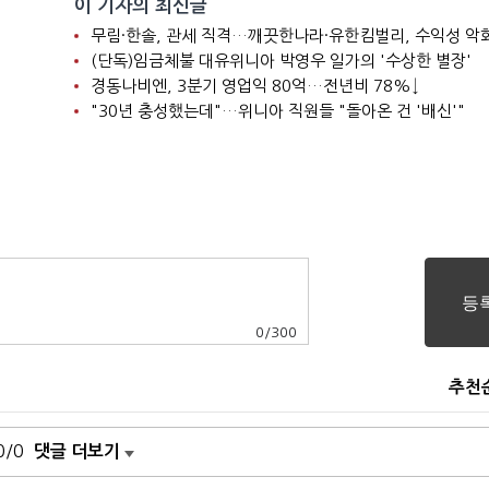
이 기자의 최신글
니
무림·한솔, 관세 직격…깨끗한나라·유한킴벌리, 수익성 악
(단독)임금체불 대유위니아 박영우 일가의 '수상한 별장'
경동나비엔, 3분기 영업익 80억…전년비 78%↓
"30년 충성했는데"…위니아 직원들 "돌아온 건 '배신'"
0
/
300
추천
0/0
댓글 더보기