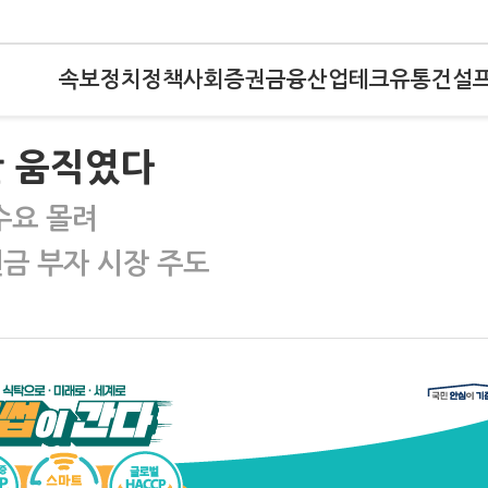
속보
정치
정책
사회
증권
금융
산업
테크
유통
건설
만 움직였다
수요 몰려
금 부자 시장 주도