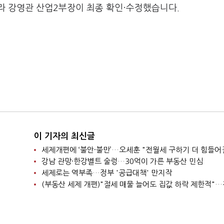
라 강영관 산업2부장이 최종 확인·수정했습니다.
이 기자의 최신글
세제개편에 ‘불안·불만’…오세훈 "전월세 구하기 더 힘들어
강남 관망·한강벨트 술렁…30억이 가른 부동산 민심
세제로는 역부족…정부 '공급대책' 만지작