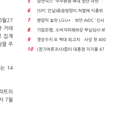
5
삼전닉스 “주주환원 확대 방안 마련”…
로이터에 성명...
6
(SPC 민낯)④솜방망이 처벌에 식품위
생법 위반 반복...
8월27
7
영업익 늘린 LGU+…보안·AIDC '신사
업 드라이브'...
균 거래
8
기업은행, 소비자피해보상 부실심사·보
로 집계
이스피싱 공시 ...
9
경상수지 또 역대 최고치…사상 첫 400
장을 주
억달러에 '3% 성...
10
(정기여론조사)⑤이 대통령 지지율 47.
7%…일주일 만에 ...
는 14
아파트의
서 7월