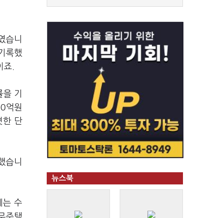
보였습니
 기록했
이죠.
률을 기
20억원
렷한 단
록했습니
뉴스북
에는 수
 무주택