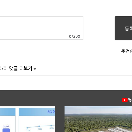
0
/
300
추천
0/0
댓글 더보기