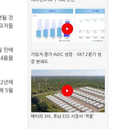
편될 것
수요자들
월 만에
가입자 증가·AIDC 성장…SKT 2분기 성
 내용을
장 본궤도
22년에
해 5월
배터리 3사, 호남 ESS 시장서 ‘격돌’