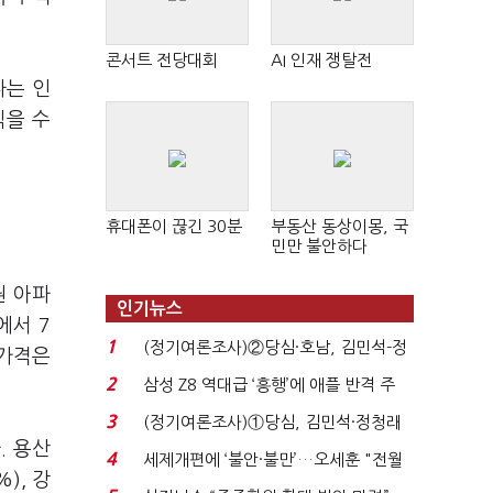
콘서트 전당대회
AI 인재 쟁탈전
다는 인
식을 수
휴대폰이 끊긴 30분
부동산 동상이몽, 국
민만 불안하다
권 아파
인기뉴스
에서 7
1
(정기여론조사)②당심·호남, 김민석-정
 가격은
청래 '초접전'...
2
삼성 Z8 역대급 ‘흥행’에 애플 반격 주
목…9월 ‘폴...
3
(정기여론조사)①당심, 김민석·정청래
. 용산
'초접전'…대통령 ...
4
세제개편에 ‘불안·불만’…오세훈 "전월
), 강
세 구하기 더 ...