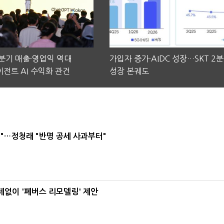
2분기 매출·영업익 역대
가입자 증가·AIDC 성장…SKT 2
전트 AI 수익화 관건
성장 본궤도
"…정청래 "반명 공세 사과부터"
데없이 '폐버스 리모델링' 제안