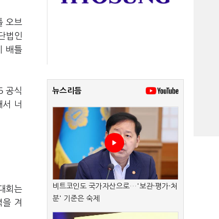
틀 오브
사단법인
이 배틀
5 공식
뉴스리듬
돼서 너
비트코인도 국가자산으로…'보관·평가·처
 대회는
분' 기준은 숙제
력을 겨