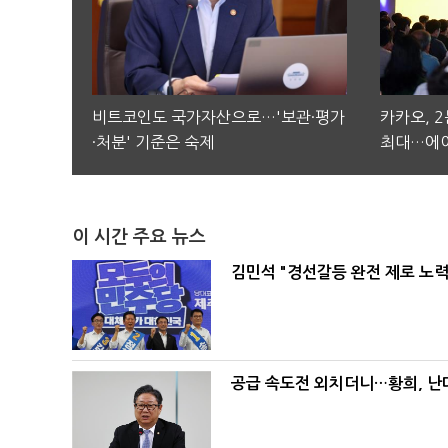
비트코인도 국가자산으로…'보관·평가
카카오, 
·처분' 기준은 숙제
최대…에이
이 시간 주요 뉴스
김민석 "경선갈등 완전 제로 노력
공급 속도전 외치더니…황희, 난