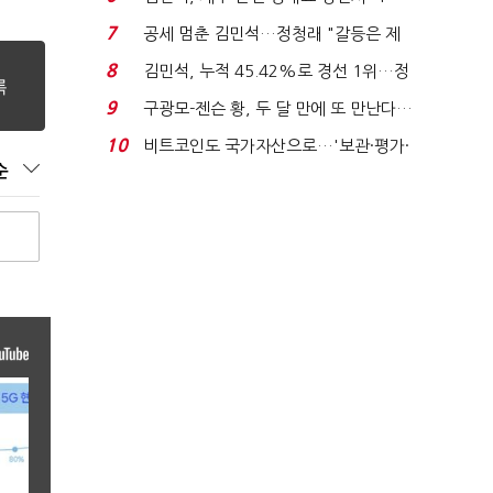
위'(1보)...
7
공세 멈춘 김민석…정청래 "갈등은 제
가 수습"
8
김민석, 누적 45.42%로 경선 1위…정
청래와 격차 0.86%p(...
9
구광모-젠슨 황, 두 달 만에 또 만난다…
로봇·AI 등 논...
10
비트코인도 국가자산으로…'보관·평가·
순
처분' 기준은 ...