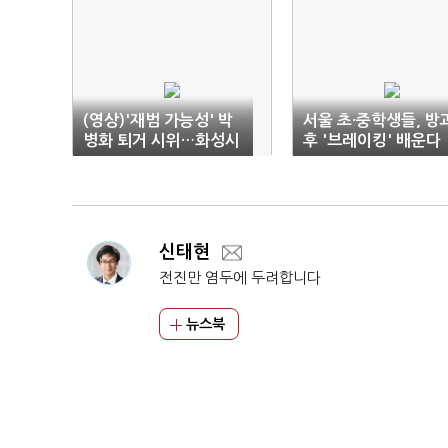
(영상)'재범 가능성' 박
서울 초·중학생들, 방
병화 퇴거 시위…화성시
후 '브레이킹' 배운다
민 힘 모았다
신태현
전진만 염두에 두려합니다
뉴스북