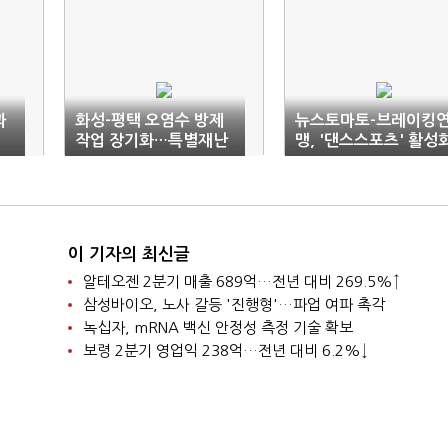
과
화성-평택 오염수 방제
뉴스토마토-브레이킹
작업 장기화…특별재난
맹, '댄스스포츠' 활성
지역 지정 '시급'
업무협약
이 기자의 최신글
알테오젠 2분기 매출 689억…전년 대비 269.5%↑
삼성바이오, 노사 갈등 '진행형'…파업 여파 촉각
녹십자, mRNA 백신 안정성 측정 기술 확보
보령 2분기 영업익 238억…전년 대비 6.2%↓