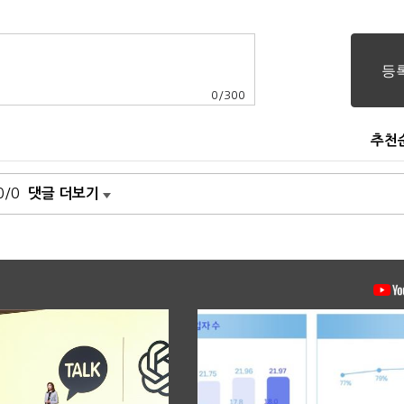
0
/
300
추천
0/0
댓글 더보기