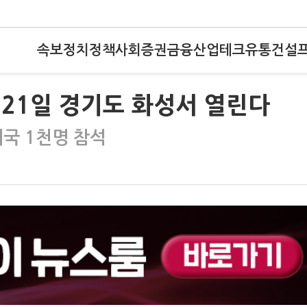
속보
정치
정책
사회
증권
금융
산업
테크
유통
건설
0~21일 경기도 화성서 열린다
국 1천명 참석