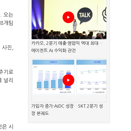
. 오는
 8개팀
카카오, 2분기 매출·영업익 역대 최대…
 사진,
에이전트 AI 수익화 관건
 주기로
에 널리
가입자 증가·AIDC 성장…SKT 2분기 성
장 본궤도
것은 시