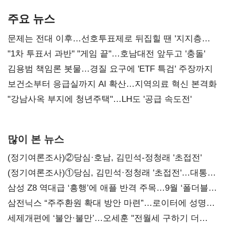
AI 수익화 관건
본궤도
주요 뉴스
문제는 전대 이후…선호투표제로 뒤집힐 땐 '지지층
불복'
"1차 투표서 과반" "게임 끝"…호남대전 앞두고 '충돌'
김용범 책임론 봇물…경질 요구에 'ETF 특검' 주장까지
보건소부터 응급실까지 AI 확산…지역의료 혁신 본격화
"강남사옥 부지에 청년주택"…LH도 '공급 속도전'
많이 본 뉴스
(정기여론조사)②당심·호남, 김민석-정청래 '초접전'
(정기여론조사)①당심, 김민석·정청래 '초접전'…대통령
지지도 '50% 아래로'(종합)
삼성 Z8 역대급 ‘흥행’에 애플 반격 주목…9월 ‘폴더블
대전’
삼전닉스 “주주환원 확대 방안 마련”…로이터에 성명
보내
세제개편에 ‘불안·불만’…오세훈 "전월세 구하기 더