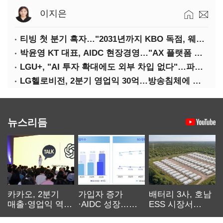
이지은
티빙 첫 분기 흑자…"2031년까지 KBO 독점, 웨이브 합병도 속도"
박윤영 KT 대표, AIDC 현장경영…"AX 플랫폼 핵심 인프라로 키운다"
LGU+, "AI 투자 확대에도 외부 차입 없다"…파주 AIDC 수익성 자신
LG헬로비전, 2분기 영업익 30억…방송침체에 교육용 단말 시장도 축소
뉴스리듬
카카오, 2분기
가입자 증가
배터리 3사, 호남
매출·영업익 역대
·AIDC 성장…
ESS 시장서
최대…에이전트
SKT 2분기 성장
‘격돌’