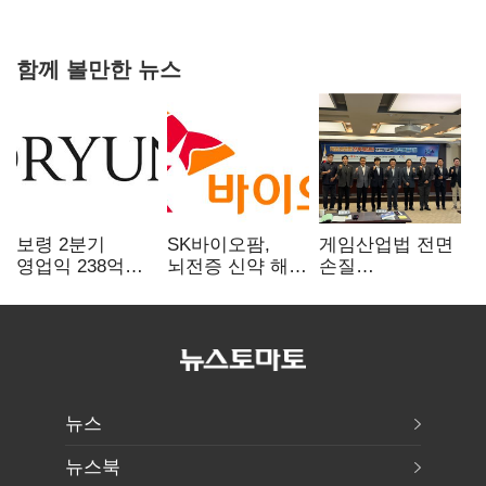
힘들어질 것"
함께 볼만한 뉴스
보령 2분기
SK바이오팜,
게임산업법 전면
영업익 238억…
뇌전증 신약 해외
손질
전년 대비 6.2%↓
흥행 발판…
공감대…"낡은
차세대 신약 개발
규제 걷고
속도
안전장치 촘촘히
해야"
뉴스
뉴스북