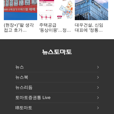
(현장+)"팔 생각
주택공급
대우건설, 신임
접고 호가
'동상이몽'…정부
대표에 '정통
높여요"…'덜
·서울시 협력
대우맨' 이강석
똘똘한 한 채'
없으면 '공수표'
부사장 내정
20억 키맞추기
뉴스
뉴스북
뉴스리듬
토마토증권통 Live
IB토마토