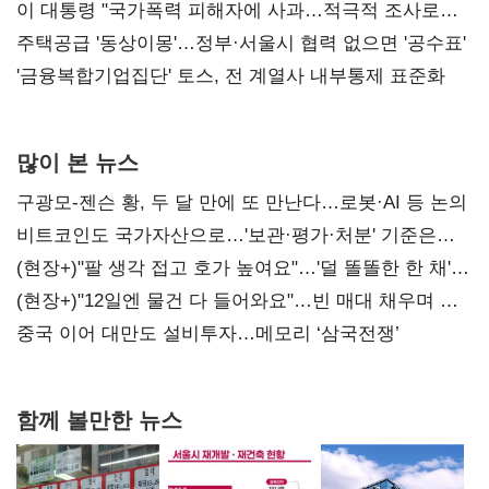
총선 지휘 못해"
이 대통령 "국가폭력 피해자에 사과…적극적 조사로
진실 밝혀야"
주택공급 '동상이몽'…정부·서울시 협력 없으면 '공수표'
'금융복합기업집단' 토스, 전 계열사 내부통제 표준화
많이 본 뉴스
구광모-젠슨 황, 두 달 만에 또 만난다…로봇·AI 등 논의
비트코인도 국가자산으로…'보관·평가·처분' 기준은
숙제
(현장+)"팔 생각 접고 호가 높여요"…'덜 똘똘한 한 채'
20억 키맞추기
(현장+)"12일엔 물건 다 들어와요"…빈 매대 채우며 문
연 홈플러스
중국 이어 대만도 설비투자…메모리 ‘삼국전쟁’
함께 볼만한 뉴스