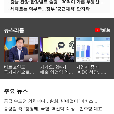
강남 관망·한강벨트 술렁…30억이 가른 부동산 민심
세제로는 역부족…정부 '공급대책' 만지작
뉴스리듬
비트코인도
카카오, 2분기
가입자 증가
국가자산으로…'
매출·영업익 역대
·AIDC 성장…
보관·평가·처분'
최대…에이전트
SKT 2분기 성장
기준은 숙제
AI 수익화 관건
본궤도
주요 뉴스
공급 속도전 외치더니…황희, 난데없이 '폐버스
리모델링' 제안
송영길 측 "정청래, 국힘 '역선택' 대상…민주당 대표로